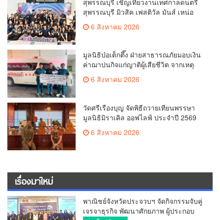
สุพรรณบุรี เชิญเที่ยวงานเทศกาลดนตรี
สุพรรณบุรี มิวสิค เฟสติวัล มันส์ เหน่อ
มาก
6 สิงหาคม 2026
มูลนิธิป่อเต็กตึ๊ง ฝ่ายสาธารณภัยมอบเงิน
ค่าฌาปนกิจแก่ญาติผู้เสียชีวิต จากเหตุ
เพลิงไหม้ โรงเบียร์ ณ ลาดพร้าว จำนวน
6 สิงหาคม 2026
20,000 บาท
วัดศรีเรืองบุญ จัดพิธีถวายเทียนพรรษา
มูลนิธิมิราเคิล ออฟไลฟ์ ประจำปี 2569
พล.ต.ต.ศิริวัฒน์ ดีพอ ให้เกียรติเป็น
6 สิงหาคม 2026
ประธาน
เรื่องมาใหม่
พาณิชย์จังหวัดประจวบฯ จัดกิจกรรมจับคู่
เจรจาธุรกิจ พัฒนาศักยภาพ ผู้ประกอบ