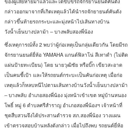
ของผู้เสียหายมาแล้วและได้ขับขี่รถจักรยานยนต์คันดัง
กล่าวออกมาจากที่เกิดเหตุแล้วได้นำรถจักยายนต์คันดัง
กล่าวขึ้นท้ายรถกระบะและมุ่งหน้าไปเส้นทางบ้าน
วังน้ำเย็นบางปลาม้า – บางพลับสองพี่น้อง
ซึ่งเหตุการณ์ทั้ง 2 พบว่าผู้ก่อเหตุเป็นกลุ่มเดียวกัน โดยมีรถ
จักรยานยนต์ยี่ห้อ YAMAHA แกนด์ฟิลาโน่ สีเทาดำ (ไม่ติด
แผ่นป้ายทะเบียน) โดย นายวุฒิชัย หรือบิ๊ก เขียวสะอาด
เป็นคนชี้เป้า และให้รถยนต์กระบะเป็นคันก่อเหตุ เมื่อก่อ
เหตุแล้วก็หลบหนีไปตามเส้นทางบ้านวังน้ำเย็นบางปลาม้า
– บางพลับ อำเภอสองพี่น้อง มุ่งหน้าเข้าเขต หมู่บ้านหนอง
โพธิ์ หมู่ 6 ตำบลศรีสำราญ อำเภอสองพี่น้องฯ เจ้าหน้าที่
ชุดสืบสวนจึงได้ประสานตำรวจ สภ.สองพี่น้อง วางแผน
เข้าตรวจสอบบ้านหลังดังกล่าว เมื่อไปถึงพบ รถยนต์ยี่ห้อ