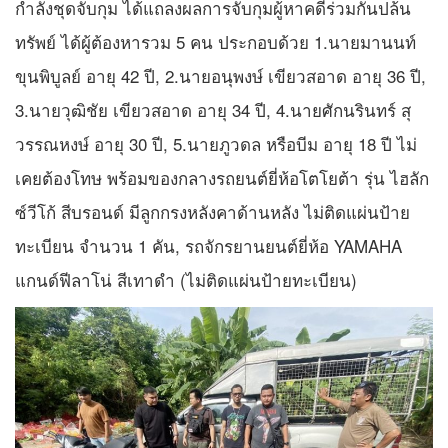
กำลังชุดจับกุม ได้แถลงผลการจับกุมผู้หาคดีร่วมกันปล้น
ทรัพย์ ได้ผู้ต้องหารวม 5 คน ประกอบด้วย 1.นายมานนท์
ขุนพิบูลย์ อายุ 42 ปี, 2.นายอนุพงษ์ เขียวสอาด อายุ 36 ปี,
3.นายวุฒิชัย เขียวสอาด อายุ 34 ปี, 4.นายศักนรินทร์ สุ
วรรณหงษ์ อายุ 30 ปี, 5.นายภูวดล หรือบีม อายุ 18 ปี ไม่
เคยต้องโทษ พร้อมของกลางรถยนต์ยี่ห้อโตโยต้า รุ่น ไฮลัก
ซ์วีโก้ สีบรอนด์ มีลูกกรงหลังคาด้านหลัง ไม่ติดแผ่นป้าย
ทะเบียน จำนวน 1 คัน, รถจักรยานยนต์ยี่ห้อ YAMAHA
แกนด์ฟีลาโน่ สีเทาดำ (ไม่ติดแผ่นป้ายทะเบียน)