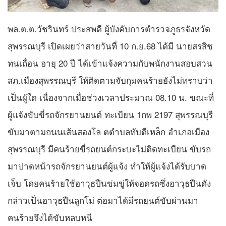
พล.ต.ต.วัชรินทร์ ประสพดี ผู้บังคับการตำรวจภูธรจังหวัด
สุพรรณบุรี เปิดเผยว่าสายวันที่ 10 ก.ย.68 ได้มี นายสรสิช
ทนเถื่อน อายุ 20 ปี ได้เข้าแจ้งความกับพนักงานสอบสวน
สภ.เมืองสุพรรณบุรี ให้ติดตามจับกุมคนร้ายยังไม่ทราบว่า
เป็นผู้ใด เนื่องจากเมื่อช่วงเวลาประมาณ 08.10 น. ขณะที่
ผู้แจ้งขับขี่รถจักรยานยนต์ ทะเบียน 1กพ 2197 สุพรรณบุรี
ขับมาตามถนนเส้นสองโล ตตำบลทับตีเหล็ก อำเภอเมือง
สุพรรณบุรี มีคนร้ายขี่รถยนต์กระบะไม่ติดทะเบียน ขับรถ
มาปาดหน้ารถจักรยานยนต์ผู้แจ้ง ทำให้ผู้แจ้งได้รับบาด
เจ็บ โดยคนร้ายใช้อาวุธปืนข่มขู่ให้จอดรถซึ่งอาวุธปืนดัง
กล่าวเป็นอาวุธปืนลูกโม่ ต่อมาได้มีรถยนต์ขับผ่านมา
คนร้ายจึงได้ขับหลบหนี