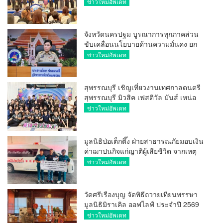
การ ขยายช่องทางการค้า สู่การค้า
ข่าวใหม่อัพเดท
ระหว่างประเทศ
จังหวัดนครปฐม บูรณาการทุกภาคส่วน
ขับเคลื่อนนโยบายด้านความมั่นคง ยก
ระดับการป้องกันอาชญากรรมทาง
ข่าวใหม่อัพเดท
เทคโนโลยี
สุพรรณบุรี เชิญเที่ยวงานเทศกาลดนตรี
สุพรรณบุรี มิวสิค เฟสติวัล มันส์ เหน่อ
มาก
ข่าวใหม่อัพเดท
มูลนิธิป่อเต็กตึ๊ง ฝ่ายสาธารณภัยมอบเงิน
ค่าฌาปนกิจแก่ญาติผู้เสียชีวิต จากเหตุ
เพลิงไหม้ โรงเบียร์ ณ ลาดพร้าว จำนวน
ข่าวใหม่อัพเดท
20,000 บาท
วัดศรีเรืองบุญ จัดพิธีถวายเทียนพรรษา
มูลนิธิมิราเคิล ออฟไลฟ์ ประจำปี 2569
พล.ต.ต.ศิริวัฒน์ ดีพอ ให้เกียรติเป็น
ข่าวใหม่อัพเดท