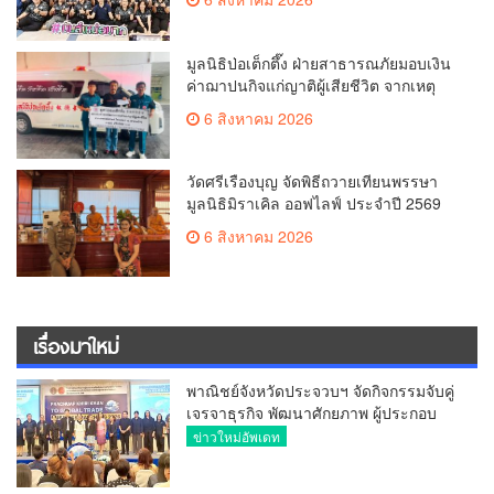
มูลนิธิป่อเต็กตึ๊ง ฝ่ายสาธารณภัยมอบเงิน
ค่าฌาปนกิจแก่ญาติผู้เสียชีวิต จากเหตุ
เพลิงไหม้ โรงเบียร์ ณ ลาดพร้าว จำนวน
6 สิงหาคม 2026
20,000 บาท
วัดศรีเรืองบุญ จัดพิธีถวายเทียนพรรษา
มูลนิธิมิราเคิล ออฟไลฟ์ ประจำปี 2569
พล.ต.ต.ศิริวัฒน์ ดีพอ ให้เกียรติเป็น
6 สิงหาคม 2026
ประธาน
เรื่องมาใหม่
พาณิชย์จังหวัดประจวบฯ จัดกิจกรรมจับคู่
เจรจาธุรกิจ พัฒนาศักยภาพ ผู้ประกอบ
การ ขยายช่องทางการค้า สู่การค้า
ข่าวใหม่อัพเดท
ระหว่างประเทศ