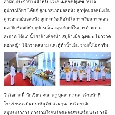
สามัญประจำบ้านสำหรับไว้ใช้ในห้องปฐมพยาบาล
อุปกรณ์กีฬา ได้แก่ ลูกบาสเกตบอลหนัง ลูกฟุตบอลหนังเย็บ
ลูกวอลเลย์บอลหนัง ลูกตะกร้อเพื่อใช้ในการเรียนการสอน
และฝึกซ้อมกีฬา อุปกรณ์และสุขภัณฑ์ในการทำความ
สะอาด ได้แก่ น้ำยาล้างห้องน้ำ สบู่ล้างมือ ถุงขยะ ไม้กวาด
ดอกหญ้า ไม้กวาดสนาม และตู้ทำน้ำเย็น รวมทั้งไอศกรีม
ในโอกาสนี้ นักเรียน คณะครู บุคลากร และเจ้าหน้าที่
โรงเรียนนวมินทราชินูทิศ สวนกุหลาบวิทยาลัย
สมุทรปราการ ต่างร่วมใจกันร้องเพลงสรรเสริญพระบารมี