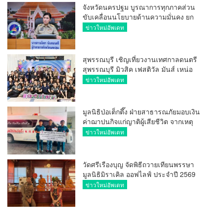
จังหวัดนครปฐม บูรณาการทุกภาคส่วน
ขับเคลื่อนนโยบายด้านความมั่นคง ยก
ระดับการป้องกันอาชญากรรมทาง
ข่าวใหม่อัพเดท
เทคโนโลยี
สุพรรณบุรี เชิญเที่ยวงานเทศกาลดนตรี
สุพรรณบุรี มิวสิค เฟสติวัล มันส์ เหน่อ
มาก
ข่าวใหม่อัพเดท
มูลนิธิป่อเต็กตึ๊ง ฝ่ายสาธารณภัยมอบเงิน
ค่าฌาปนกิจแก่ญาติผู้เสียชีวิต จากเหตุ
เพลิงไหม้ โรงเบียร์ ณ ลาดพร้าว จำนวน
ข่าวใหม่อัพเดท
20,000 บาท
วัดศรีเรืองบุญ จัดพิธีถวายเทียนพรรษา
มูลนิธิมิราเคิล ออฟไลฟ์ ประจำปี 2569
พล.ต.ต.ศิริวัฒน์ ดีพอ ให้เกียรติเป็น
ข่าวใหม่อัพเดท
ประธาน