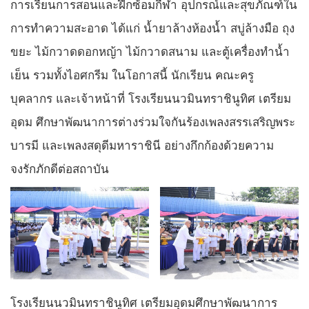
การเรียนการสอนและฝึกซ้อมกีฬา อุปกรณ์และสุขภัณฑ์ใน
การทำความสะอาด ได้แก่ น้ำยาล้างห้องน้ำ สบู่ล้างมือ ถุง
ขยะ ไม้กวาดดอกหญ้า ไม้กวาดสนาม และตู้เครื่องทำน้ำ
เย็น รวมทั้งไอศกรีม ในโอกาสนี้ นักเรียน คณะครู
บุคลากร และเจ้าหน้าที่ โรงเรียนนวมินทราชินูทิศ เตรียม
อุดม ศึกษาพัฒนาการต่างร่วมใจกันร้องเพลงสรรเสริญพระ
บารมี และเพลงสดุดีมหาราชินี อย่างกึกก้องด้วยความ
จงรักภักดีต่อสถาบัน
โรงเรียนนวมินทราชินูทิศ เตรียมอุดมศึกษาพัฒนาการ