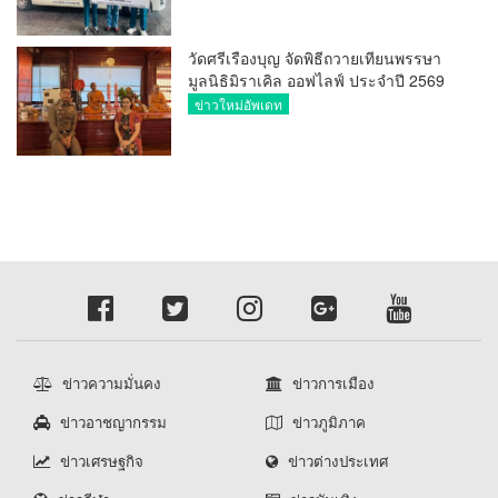
20,000 บาท
วัดศรีเรืองบุญ จัดพิธีถวายเทียนพรรษา
มูลนิธิมิราเคิล ออฟไลฟ์ ประจำปี 2569
พล.ต.ต.ศิริวัฒน์ ดีพอ ให้เกียรติเป็น
ข่าวใหม่อัพเดท
ประธาน
ข่าวความมั่นคง
ข่าวการเมือง
ข่าวอาชญากรรม
ข่าวภูมิภาค
ข่าวเศรษฐกิจ
ข่าวต่างประเทศ