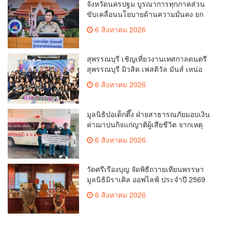
จังหวัดนครปฐม บูรณาการทุกภาคส่วน
ขับเคลื่อนนโยบายด้านความมั่นคง ยก
ระดับการป้องกันอาชญากรรมทาง
6 สิงหาคม 2026
เทคโนโลยี
สุพรรณบุรี เชิญเที่ยวงานเทศกาลดนตรี
สุพรรณบุรี มิวสิค เฟสติวัล มันส์ เหน่อ
มาก
6 สิงหาคม 2026
มูลนิธิป่อเต็กตึ๊ง ฝ่ายสาธารณภัยมอบเงิน
ค่าฌาปนกิจแก่ญาติผู้เสียชีวิต จากเหตุ
เพลิงไหม้ โรงเบียร์ ณ ลาดพร้าว จำนวน
6 สิงหาคม 2026
20,000 บาท
วัดศรีเรืองบุญ จัดพิธีถวายเทียนพรรษา
มูลนิธิมิราเคิล ออฟไลฟ์ ประจำปี 2569
พล.ต.ต.ศิริวัฒน์ ดีพอ ให้เกียรติเป็น
6 สิงหาคม 2026
ประธาน