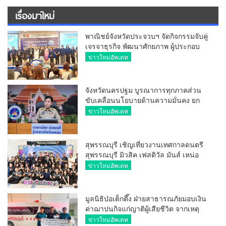
เรื่องมาใหม่
พาณิชย์จังหวัดประจวบฯ จัดกิจกรรมจับคู่
เจรจาธุรกิจ พัฒนาศักยภาพ ผู้ประกอบ
การ ขยายช่องทางการค้า สู่การค้า
ข่าวใหม่อัพเดท
ระหว่างประเทศ
จังหวัดนครปฐม บูรณาการทุกภาคส่วน
ขับเคลื่อนนโยบายด้านความมั่นคง ยก
ระดับการป้องกันอาชญากรรมทาง
ข่าวใหม่อัพเดท
เทคโนโลยี
สุพรรณบุรี เชิญเที่ยวงานเทศกาลดนตรี
สุพรรณบุรี มิวสิค เฟสติวัล มันส์ เหน่อ
มาก
ข่าวใหม่อัพเดท
มูลนิธิป่อเต็กตึ๊ง ฝ่ายสาธารณภัยมอบเงิน
ค่าฌาปนกิจแก่ญาติผู้เสียชีวิต จากเหตุ
เพลิงไหม้ โรงเบียร์ ณ ลาดพร้าว จำนวน
ข่าวใหม่อัพเดท