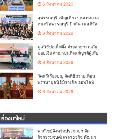
มั่นคง ยกระดับการป้องกัน
6 สิงหาคม 2026
อาชญากรรมทางเทคโนโลยี
สุพรรณบุรี เชิญเที่ยวงานเทศกาล
ดนตรีสุพรรณบุรี มิวสิค เฟสติวัล
มันส์ เหน่อมาก
6 สิงหาคม 2026
มูลนิธิป่อเต็กตึ๊ง ฝ่ายสาธารณภัย
มอบเงินค่าฌาปนกิจแก่ญาติผู้เสีย
ชีวิต จากเหตุเพลิงไหม้ โรงเบียร์ ณ
6 สิงหาคม 2026
ลาดพร้าว จำนวน 20,000 บาท
วัดศรีเรืองบุญ จัดพิธีถวายเทียน
พรรษามูลนิธิมิราเคิล ออฟไลฟ์
ประจำปี 2569 พล.ต.ต.ศิริวัฒน์
6 สิงหาคม 2026
ดีพอ ให้เกียรติเป็นประธาน
เรื่องมาใหม่
พาณิชย์จังหวัดประจวบฯ จัด
กิจกรรมจับคู่เจรจาธุรกิจ พัฒนา