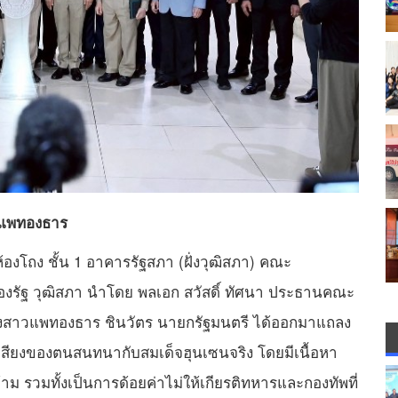
 แพทองธาร
้องโถง ชั้น 1 อาคารรัฐสภา (ฝั่งวุฒิสภา) คณะ
งรัฐ วุฒิสภา นำโดย พลเอก สวัสดิ์ ทัศนา ประธานคณะ
งสาวแพทองธาร ชินวัตร นายกรัฐมนตรี ได้ออกมาแถลง
ิปเสียงของตนสนทนากับสมเด็จฮุนเซนจริง โดยมีเนื้อหา
าม รวมทั้งเป็นการด้อยค่าไม่ให้เกียรติทหารและกองทัพที่