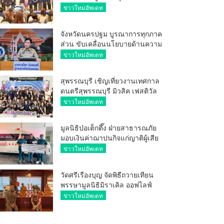
ศักยภาพ ผู้ประกอบการ ขยายช่อง
ข่าวใหม่อัพเดท
ทางการค้า สู่การค้าระหว่าง
ประเทศ
จังหวัดนครปฐม บูรณาการทุกภาค
ส่วน ขับเคลื่อนนโยบายด้านความ
มั่นคง ยกระดับการป้องกัน
ข่าวใหม่อัพเดท
อาชญากรรมทางเทคโนโลยี
สุพรรณบุรี เชิญเที่ยวงานเทศกาล
ดนตรีสุพรรณบุรี มิวสิค เฟสติวัล
มันส์ เหน่อมาก
ข่าวใหม่อัพเดท
มูลนิธิป่อเต็กตึ๊ง ฝ่ายสาธารณภัย
มอบเงินค่าฌาปนกิจแก่ญาติผู้เสีย
ชีวิต จากเหตุเพลิงไหม้ โรงเบียร์ ณ
ข่าวใหม่อัพเดท
ลาดพร้าว จำนวน 20,000 บาท
วัดศรีเรืองบุญ จัดพิธีถวายเทียน
พรรษามูลนิธิมิราเคิล ออฟไลฟ์
ประจำปี 2569 พล.ต.ต.ศิริวัฒน์
ข่าวใหม่อัพเดท
ดีพอ ให้เกียรติเป็นประธาน