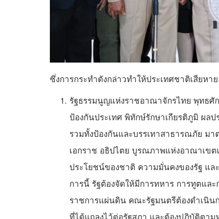
ซึ่งการกระทำดังกล่าวทำให้ประเทศชาติเสียหายอ
รัฐธรรมนูญแห่งราชอาณาจักรไทย พุทธศักราช
ป้องกันประเทศ พิทักษ์รักษาเกียรติภูมิ
รวมทั้งป้องกันและบรรเทาสาธารณภัย มาตรา 
เอกราช อธิปไตย บูรณภาพแห่งอาณาเขตและ
ประโยชน์ของชาติ ความมั่นคงของรัฐ แล
การนี้ รัฐต้องจัดให้มีการทหาร การทูตแล
ราชการแผ่นดิน คณะรัฐมนตรีต้องดำเนิ
ที่ได้แถลงไว้ต่อรัฐสภา และต้องปฏิบัติตาม