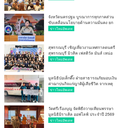
ระหว่างประเทศ
จังหวัดนครปฐม บูรณาการทุกภาคส่วน
ขับเคลื่อนนโยบายด้านความมั่นคง ยก
ระดับการป้องกันอาชญากรรมทาง
ข่าวใหม่อัพเดท
เทคโนโลยี
สุพรรณบุรี เชิญเที่ยวงานเทศกาลดนตรี
สุพรรณบุรี มิวสิค เฟสติวัล มันส์ เหน่อ
มาก
ข่าวใหม่อัพเดท
มูลนิธิป่อเต็กตึ๊ง ฝ่ายสาธารณภัยมอบเงิน
ค่าฌาปนกิจแก่ญาติผู้เสียชีวิต จากเหตุ
เพลิงไหม้ โรงเบียร์ ณ ลาดพร้าว จำนวน
ข่าวใหม่อัพเดท
20,000 บาท
วัดศรีเรืองบุญ จัดพิธีถวายเทียนพรรษา
มูลนิธิมิราเคิล ออฟไลฟ์ ประจำปี 2569
พล.ต.ต.ศิริวัฒน์ ดีพอ ให้เกียรติเป็น
ข่าวใหม่อัพเดท
ประธาน