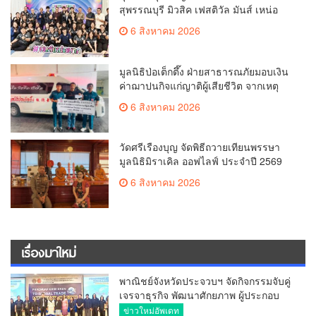
สุพรรณบุรี มิวสิค เฟสติวัล มันส์ เหน่อ
มาก
6 สิงหาคม 2026
มูลนิธิป่อเต็กตึ๊ง ฝ่ายสาธารณภัยมอบเงิน
ค่าฌาปนกิจแก่ญาติผู้เสียชีวิต จากเหตุ
เพลิงไหม้ โรงเบียร์ ณ ลาดพร้าว จำนวน
6 สิงหาคม 2026
20,000 บาท
วัดศรีเรืองบุญ จัดพิธีถวายเทียนพรรษา
มูลนิธิมิราเคิล ออฟไลฟ์ ประจำปี 2569
พล.ต.ต.ศิริวัฒน์ ดีพอ ให้เกียรติเป็น
6 สิงหาคม 2026
ประธาน
เรื่องมาใหม่
พาณิชย์จังหวัดประจวบฯ จัดกิจกรรมจับคู่
เจรจาธุรกิจ พัฒนาศักยภาพ ผู้ประกอบ
การ ขยายช่องทางการค้า สู่การค้า
ข่าวใหม่อัพเดท