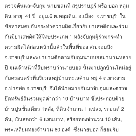
ตรวจค้นและจับกุม นายชลนที สรุปราษฎร์ หรือ บอล หลุม
ดิน อายุ 41 ปี อยู่ม.6 ต.หลุมดิน. อ.เมือง จ.ราขบุรี ใน
ข้อหาสมคบกันกระทำความผิดเกี่ยวกับยาเสพติดและร่วม
กันมียาเสพติดให้โทษประเภท 1 หลังจับกุมผู้ร่วมกระทำ
ความผิดได้ก่อนหน้านี้แล้วในพื้นที่ของ สภ.จอมบึง
จ.ราชบุรี และพยายามติดตามจับกุมนายบอลมานานหลาย
ปี จนเจ้าหน้าที่สืบทราบว่านายบอล นั้นมาปลูกบ้านใหม่อยู่
กับครอบครัวที่บริเวณหมู่บ้านทะเลค้าน หมู่ 4 ต.ยางงาม
อ.ปากท่อ จ.ราชบุรี จึงได้นำหมายจับมาจับกุมและตรวจ
ยึดทรัพย์สินรวมมูลค่ากว่า 10 บ้านบาท ซึ่งประกอบด้วย
บ้านปูนขั้นเดียว 1หลัง, ที่ดินจำนวน 1 แปลง, รถยนต์ 2
คัน, เงินสดกว่า 6 แสนบาท, สร้อยทองจำนวน 10 เส้น,
พระเหลี่ยมทองจำนวน 60 องค์ ซึ่งนายบอล ก็ยอมรับ