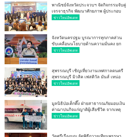
พาณิชย์จังหวัดประจวบฯ จัดกิจกรรมจับคู่
เจรจาธุรกิจ พัฒนาศักยภาพ ผู้ประกอบ
การ ขยายช่องทางการค้า สู่การค้า
ข่าวใหม่อัพเดท
ระหว่างประเทศ
จังหวัดนครปฐม บูรณาการทุกภาคส่วน
ขับเคลื่อนนโยบายด้านความมั่นคง ยก
ระดับการป้องกันอาชญากรรมทาง
ข่าวใหม่อัพเดท
เทคโนโลยี
สุพรรณบุรี เชิญเที่ยวงานเทศกาลดนตรี
สุพรรณบุรี มิวสิค เฟสติวัล มันส์ เหน่อ
มาก
ข่าวใหม่อัพเดท
มูลนิธิป่อเต็กตึ๊ง ฝ่ายสาธารณภัยมอบเงิน
ค่าฌาปนกิจแก่ญาติผู้เสียชีวิต จากเหตุ
เพลิงไหม้ โรงเบียร์ ณ ลาดพร้าว จำนวน
ข่าวใหม่อัพเดท
20,000 บาท
วัดศรีเรืองบุญ จัดพิธีถวายเทียนพรรษา