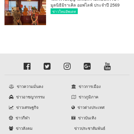
มูลนิธิมิราเคิล ออฟไลฟ์ ประจำปี 2569
พล.ต.ต.ศิริวัฒน์ ดีพอ ให้เกียรติเป็น
ข่าวใหม่อัพเดท
ประธาน
ข่าวความมั่นคง
ข่าวการเมือง
ข่าวอาชญากรรม
ข่าวภูมิภาค
ข่าวเศรษฐกิจ
ข่าวต่างประเทศ
ข่าวกีฬา
ข่าวบันเทิง
ข่าวสังคม
ข่าวประชาสัมพันธ์