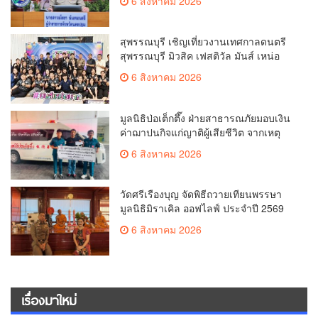
6 สิงหาคม 2026
เทคโนโลยี
สุพรรณบุรี เชิญเที่ยวงานเทศกาลดนตรี
สุพรรณบุรี มิวสิค เฟสติวัล มันส์ เหน่อ
มาก
6 สิงหาคม 2026
มูลนิธิป่อเต็กตึ๊ง ฝ่ายสาธารณภัยมอบเงิน
ค่าฌาปนกิจแก่ญาติผู้เสียชีวิต จากเหตุ
เพลิงไหม้ โรงเบียร์ ณ ลาดพร้าว จำนวน
6 สิงหาคม 2026
20,000 บาท
วัดศรีเรืองบุญ จัดพิธีถวายเทียนพรรษา
มูลนิธิมิราเคิล ออฟไลฟ์ ประจำปี 2569
พล.ต.ต.ศิริวัฒน์ ดีพอ ให้เกียรติเป็น
6 สิงหาคม 2026
ประธาน
เรื่องมาใหม่