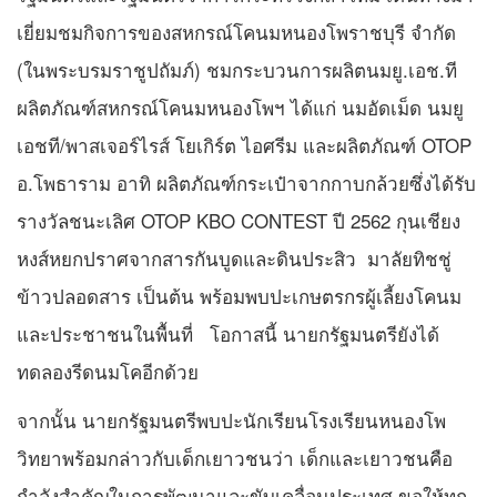
เยี่ยมชมกิจการของสหกรณ์โคนมหนองโพราชบุรี จำกัด
(ในพระบรมราชูปถัมภ์) ชมกระบวนการผลิตนมยู.เอช.ที
ผลิตภัณฑ์สหกรณ์โคนมหนองโพฯ ได้แก่ นมอัดเม็ด นมยู
เอชที/พาสเจอร์ไรส์ โยเกิร์ต ไอศรีม และผลิตภัณฑ์ OTOP
อ.โพธาราม อาทิ ผลิตภัณฑ์กระเป๋าจากกาบกล้วยซึ่งได้รับ
รางวัลชนะเลิศ OTOP KBO CONTEST ปี 2562 กุนเชียง
หงส์หยกปราศจากสารกันบูดและดินประสิว มาลัยทิชชู่
ข้าวปลอดสาร เป็นต้น พร้อมพบปะเกษตรกรผู้เลี้ยงโคนม
และประชาชนในพื้นที่ โอกาสนี้ นายกรัฐมนตรียังได้
ทดลองรีดนมโคอีกด้วย
จากนั้น นายกรัฐมนตรีพบปะนักเรียนโรงเรียนหนองโพ
วิทยาพร้อมกล่าวกับเด็กเยาวชนว่า เด็กและเยาวชนคือ
กำลังสำคัญในการพัฒนาและขับเคลื่อนประเทศ ขอให้ทุก