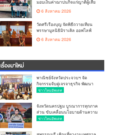
มอบเงินค่าฌาปนกิจแก่ญาติผู้เสีย
ชีวิต จากเหตุเพลิงไหม้ โรงเบียร์ ณ
6 สิงหาคม 2026
ลาดพร้าว จำนวน 20,000 บาท
วัดศรีเรืองบุญ จัดพิธีถวายเทียน
พรรษามูลนิธิมิราเคิล ออฟไลฟ์
ประจำปี 2569 พล.ต.ต.ศิริวัฒน์
6 สิงหาคม 2026
ดีพอ ให้เกียรติเป็นประธาน
เรื่องมาใหม่
พาณิชย์จังหวัดประจวบฯ จัด
กิจกรรมจับคู่เจรจาธุรกิจ พัฒนา
ศักยภาพ ผู้ประกอบการ ขยายช่อง
ข่าวใหม่อัพเดท
ทางการค้า สู่การค้าระหว่าง
ประเทศ
จังหวัดนครปฐม บูรณาการทุกภาค
ส่วน ขับเคลื่อนนโยบายด้านความ
มั่นคง ยกระดับการป้องกัน
ข่าวใหม่อัพเดท
อาชญากรรมทางเทคโนโลยี
สุพรรณบุรี เชิญเที่ยวงานเทศกาล