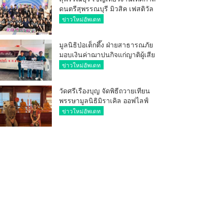
ดนตรีสุพรรณบุรี มิวสิค เฟสติวัล
มันส์ เหน่อมาก
ข่าวใหม่อัพเดท
มูลนิธิป่อเต็กตึ๊ง ฝ่ายสาธารณภัย
มอบเงินค่าฌาปนกิจแก่ญาติผู้เสีย
ชีวิต จากเหตุเพลิงไหม้ โรงเบียร์ ณ
ข่าวใหม่อัพเดท
ลาดพร้าว จำนวน 20,000 บาท
วัดศรีเรืองบุญ จัดพิธีถวายเทียน
พรรษามูลนิธิมิราเคิล ออฟไลฟ์
ประจำปี 2569 พล.ต.ต.ศิริวัฒน์
ข่าวใหม่อัพเดท
ดีพอ ให้เกียรติเป็นประธาน