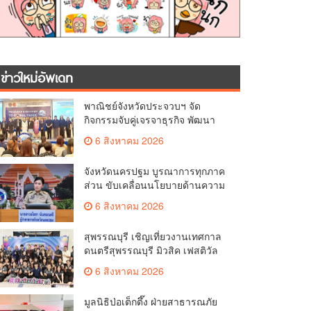
ข่าวใหม่อัพเดท
พาณิชย์จังหวัดประจวบฯ จัด
กิจกรรมจับคู่เจรจาธุรกิจ พัฒนา
ศักยภาพ ผู้ประกอบการ ขยายช่อง
6 สิงหาคม 2026
ทางการค้า สู่การค้าระหว่าง
ประเทศ
จังหวัดนครปฐม บูรณาการทุกภาค
ส่วน ขับเคลื่อนนโยบายด้านความ
มั่นคง ยกระดับการป้องกัน
6 สิงหาคม 2026
อาชญากรรมทางเทคโนโลยี
สุพรรณบุรี เชิญเที่ยวงานเทศกาล
ดนตรีสุพรรณบุรี มิวสิค เฟสติวัล
มันส์ เหน่อมาก
6 สิงหาคม 2026
มูลนิธิป่อเต็กตึ๊ง ฝ่ายสาธารณภัย