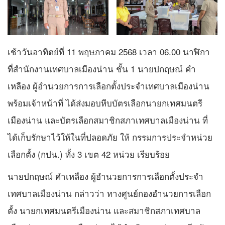
เช้าวันอาทิตย์ที่ 11 พฤษภาคม 2568 เวลา 06.00 นาฬิกา
ที่สำนักงานเทศบาลเมืองน่าน ชั้น 1 นายปกฤษณ์ คำ
เหลือง ผู้อำนวยการการเลือกตั้งประจำเทศบาลเมืองน่าน
พร้อมเจ้าหน้าที่ ได้ส่งมอบหีบบัตรเลือกนายกเทศมนตรี
เมืองน่าน และบัตรเลือกสมาชิกสภาเทศบาลเมืองน่าน ที่
ได้เก็บรักษาไว้ให้ในที่ปลอดภัย ให้ กรรมการประจำหน่วย
เลือกตั้ง (กปน.) ทั้ง 3 เขต 42 หน่วย เรียบร้อย
นายปกฤษณ์ คำเหลือง ผู้อำนวยการการเลือกตั้งประจำ
เทศบาลเมืองน่าน กล่าวว่า ทางศูนย์กองอำนวยการเลือก
ตั้ง นายกเทศมนตรีเมืองน่าน และสมาชิกสภาเทศบาล