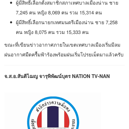
ผู้มีสิทธิ์เลือกตั้งสมาชิกสภาเทศบาลเมืองน่าน ชาย
7,245 คน หญิง 8,069 คน รวม 15,314 คน
ผู้มีสิทธิ์เลือกนายกเทศมนตรีเมืองน่าน ชาย 7,258
คน หญิง 8,075 คน รวม 15,333 คน
ขณะที่เขียนข่าวอากาศภายในเขตเทศบาลเมืองเริ่มมีลม
ฝนอากาศมืดครื้มฟ้าร้องพร้อมฝนเริ่มโปรยเม็ดมาแล้วครับ
จ.ส.อ.สันติไฌญ จารุพิพัฒน์บุตร NATION TV-NAN