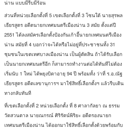
น่าน แบบมีรีบมีร้อน
ส่วนที่หน่วยเลือกตั้งที่ 5 เขตเลือกตั้งที่ 3 โซนใต้ นายสุรพล
เธียรสูตร อดีตนายกเทศมนตรีเมืองน่าน 3 สมัย ตั้งแต่ปี
2551 ได้ลงสมัครเลือกตั้งป้องกันเก้าอี้นายกเทศมนตรีเมือง
น่าน สมัยที่ 4 บอกว่าจะได้หรือไม่อยู่ที่ประชาชนทั้ง 31
ชุมชนในเขตเทศบาลเมืองน่าน เป็นผู้ตัดสิน ถ้าได้รับเลือก
เป็นนายกเทศมนตรีอีก ก็สามารถทำงานต่อได้ทันทีไม่ต้อง
เริ่มนับ 1 ใหม่ ได้พยุงบิดาอายุ 94 ปี พร้อมทั้ง ว่าที่ ร.อ.ณัฐ
เธียรสูตร อดีตเลขานุการฯ มาใช้สิทธิ์เลือกตั้งฯ แล้วรีบเดิน
ทางกลับทันที
ที่เขตเลือกตั้งที่ 2 หน่วยเลือกตั้ง ที่ 8 ศาลากัลยา ณ ธรรม
วัดสวนตาล นายณกรณ์ ศิริรัตน์พิริยะ อดีตรองนายก
เทศมนตรีเมืองน่าน ได้ออกมาใช้สิทธิ์เลือกตั้งด้วยพร้อมกับ