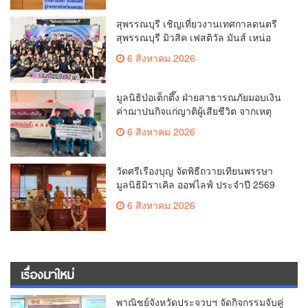
สุพรรณบุรี เชิญเที่ยวงานเทศกาลดนตรี
สุพรรณบุรี มิวสิค เฟสติวัล มันส์ เหน่อ
มาก
6 สิงหาคม 2026
มูลนิธิป่อเต็กตึ๊ง ฝ่ายสาธารณภัยมอบเงิน
ค่าฌาปนกิจแก่ญาติผู้เสียชีวิต จากเหตุ
เพลิงไหม้ โรงเบียร์ ณ ลาดพร้าว จำนวน
6 สิงหาคม 2026
20,000 บาท
วัดศรีเรืองบุญ จัดพิธีถวายเทียนพรรษา
มูลนิธิมิราเคิล ออฟไลฟ์ ประจำปี 2569
พล.ต.ต.ศิริวัฒน์ ดีพอ ให้เกียรติเป็น
6 สิงหาคม 2026
ประธาน
เรื่องมาใหม่
พาณิชย์จังหวัดประจวบฯ จัดกิจกรรมจับคู่