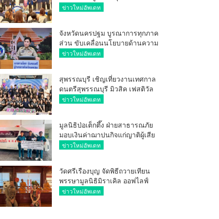
ศักยภาพ ผู้ประกอบการ ขยายช่อง
ข่าวใหม่อัพเดท
ทางการค้า สู่การค้าระหว่าง
ประเทศ
จังหวัดนครปฐม บูรณาการทุกภาค
ส่วน ขับเคลื่อนนโยบายด้านความ
มั่นคง ยกระดับการป้องกัน
ข่าวใหม่อัพเดท
อาชญากรรมทางเทคโนโลยี
สุพรรณบุรี เชิญเที่ยวงานเทศกาล
ดนตรีสุพรรณบุรี มิวสิค เฟสติวัล
มันส์ เหน่อมาก
ข่าวใหม่อัพเดท
มูลนิธิป่อเต็กตึ๊ง ฝ่ายสาธารณภัย
มอบเงินค่าฌาปนกิจแก่ญาติผู้เสีย
ชีวิต จากเหตุเพลิงไหม้ โรงเบียร์ ณ
ข่าวใหม่อัพเดท
ลาดพร้าว จำนวน 20,000 บาท
วัดศรีเรืองบุญ จัดพิธีถวายเทียน
พรรษามูลนิธิมิราเคิล ออฟไลฟ์
ประจำปี 2569 พล.ต.ต.ศิริวัฒน์
ข่าวใหม่อัพเดท
ดีพอ ให้เกียรติเป็นประธาน