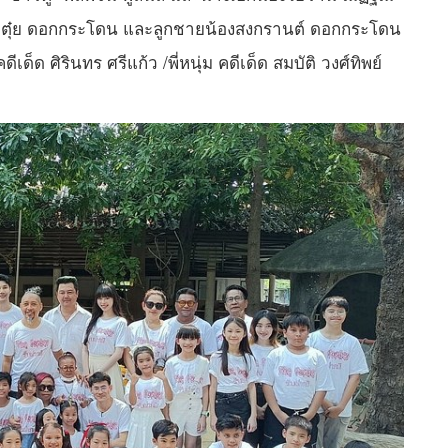
ี่ตุ๋ย ดอกกระโดน และลูกชายน้องสงกรานต์ ดอกกระโดน
เด็ด ศิรินทร ศรีแก้ว /พี่หนุ่ม คดีเด็ด สมบัติ วงศ์ทิพย์