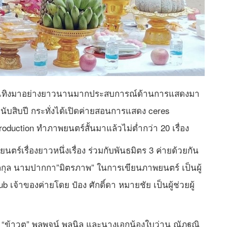
รบันเทิงมาอย่างยาวนานมากประสบการณ์ด้านการแสดงมา
นับสิบปี กระทั่งได้เปิดค่ายสอนการแสดง ceres
duction ทำภาพยนตร์สั้นมาแล้วไม่ต่ำกว่า 20 เรื่อง
นตร์เรื่องยาวหนึ่งเรื่อง ร่วมกับพันธมิตร 3 ค่ายด้วยกัน
พลกุล นามปากกา”มิตรภาพ” ในการเขียนภาพยนตร์ เป็นผู้
ub เจ้าของค่ายโดย ป๋อง ศักดิ์ดา หมายชัย เป็นผู้ช่วยผู้
ข้าวตู” พลพจน์ พูลนิล และนางเอกน้องใบว่าน ณัฏฐณิ