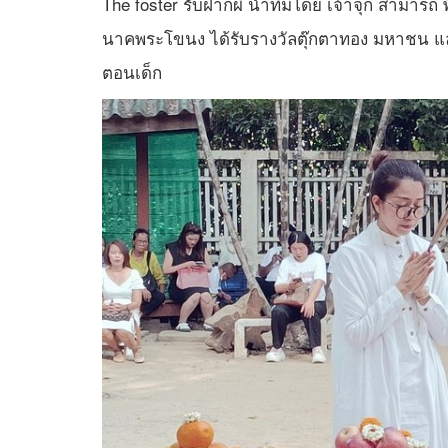
The foster รับฝากผี นำทีมโดย เจ้าจุก สามารถ พึ่ง
นาคพระโขนง ได้รับรางวัลตุ๊กตาทอง มหาชน และภ
ตอนเด็ก