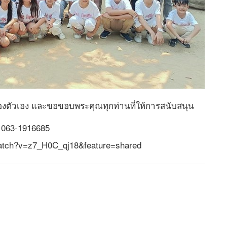
ของตัวเอง และขอขอบพระคุณทุกท่านที่ให้การสนับสนุน
จ 063-1916685
m/watch?v=z7_H0C_qj18&feature=shared