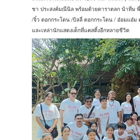
ชา ประสงค์มณีนิล พร้อมด้วยดาราตลก นำทีม พ
/จิ๋ว ดอกกระโดน /บิลลี่ ดอกกระโดน / อ๋อมแอ๋ม คดี
และเหล่านักแสดงเด็กที่แคสติ้งอีกหลายชีวิต