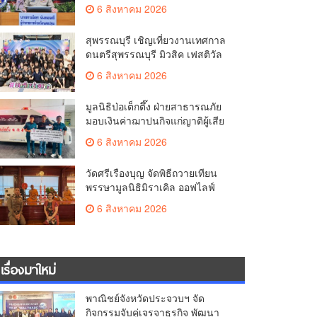
มั่นคง ยกระดับการป้องกัน
6 สิงหาคม 2026
อาชญากรรมทางเทคโนโลยี
สุพรรณบุรี เชิญเที่ยวงานเทศกาล
ดนตรีสุพรรณบุรี มิวสิค เฟสติวัล
มันส์ เหน่อมาก
6 สิงหาคม 2026
มูลนิธิป่อเต็กตึ๊ง ฝ่ายสาธารณภัย
มอบเงินค่าฌาปนกิจแก่ญาติผู้เสีย
ชีวิต จากเหตุเพลิงไหม้ โรงเบียร์ ณ
6 สิงหาคม 2026
ลาดพร้าว จำนวน 20,000 บาท
วัดศรีเรืองบุญ จัดพิธีถวายเทียน
พรรษามูลนิธิมิราเคิล ออฟไลฟ์
ประจำปี 2569 พล.ต.ต.ศิริวัฒน์
6 สิงหาคม 2026
ดีพอ ให้เกียรติเป็นประธาน
เรื่องมาใหม่
พาณิชย์จังหวัดประจวบฯ จัด
กิจกรรมจับคู่เจรจาธุรกิจ พัฒนา