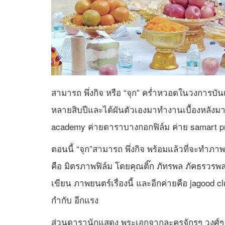
สามารถ พึ่งกิจ หรือ “จุก” คร่ำหวอดในวงกา
หลายสิบปีและได้ผันตัวเองมาทำงานเบื้องหลังมา
academy ค่ายดาราบางกอกฟิล์ม ค่าย samart pro
ตอนนี้ “จุก”สามารถ พึ่งกิจ พร้อมแล้วที่จะทำภาพย
คือ มิตรภาพฟิล์ม โดยคุณติ๊ก ภัทรพล ภัคธรวร
เขียน ภาพยนตร์เรื่องนี้ และอีกค่ายคือ jagood cl
กำกับ อีกแรง
ส่วนดารานักแสดง พระเอกจากละครจักรๆ วงศ์ๆ “