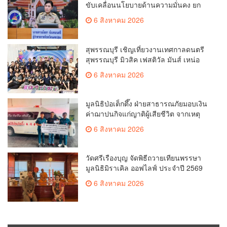
ขับเคลื่อนนโยบายด้านความมั่นคง ยก
ระดับการป้องกันอาชญากรรมทาง
6 สิงหาคม 2026
เทคโนโลยี
สุพรรณบุรี เชิญเที่ยวงานเทศกาลดนตรี
สุพรรณบุรี มิวสิค เฟสติวัล มันส์ เหน่อ
มาก
6 สิงหาคม 2026
มูลนิธิป่อเต็กตึ๊ง ฝ่ายสาธารณภัยมอบเงิน
ค่าฌาปนกิจแก่ญาติผู้เสียชีวิต จากเหตุ
เพลิงไหม้ โรงเบียร์ ณ ลาดพร้าว จำนวน
6 สิงหาคม 2026
20,000 บาท
วัดศรีเรืองบุญ จัดพิธีถวายเทียนพรรษา
มูลนิธิมิราเคิล ออฟไลฟ์ ประจำปี 2569
พล.ต.ต.ศิริวัฒน์ ดีพอ ให้เกียรติเป็น
6 สิงหาคม 2026
ประธาน