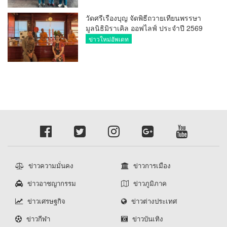
วัดศรีเรืองบุญ จัดพิธีถวายเทียนพรรษา
มูลนิธิมิราเคิล ออฟไลฟ์ ประจำปี 2569
พล.ต.ต.ศิริวัฒน์ ดีพอ ให้เกียรติเป็น
ข่าวใหม่อัพเดท
ประธาน
ข่าวความมั่นคง
ข่าวการเมือง
ข่าวอาชญากรรม
ข่าวภูมิภาค
ข่าวเศรษฐกิจ
ข่าวต่างประเทศ
ข่าวกีฬา
ข่าวบันเทิง