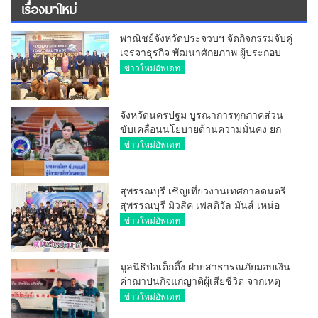
เรื่องมาใหม่
พาณิชย์จังหวัดประจวบฯ จัดกิจกรรมจับคู่
เจรจาธุรกิจ พัฒนาศักยภาพ ผู้ประกอบ
การ ขยายช่องทางการค้า สู่การค้า
ข่าวใหม่อัพเดท
ระหว่างประเทศ
จังหวัดนครปฐม บูรณาการทุกภาคส่วน
ขับเคลื่อนนโยบายด้านความมั่นคง ยก
ระดับการป้องกันอาชญากรรมทาง
ข่าวใหม่อัพเดท
เทคโนโลยี
สุพรรณบุรี เชิญเที่ยวงานเทศกาลดนตรี
สุพรรณบุรี มิวสิค เฟสติวัล มันส์ เหน่อ
มาก
ข่าวใหม่อัพเดท
มูลนิธิป่อเต็กตึ๊ง ฝ่ายสาธารณภัยมอบเงิน
ค่าฌาปนกิจแก่ญาติผู้เสียชีวิต จากเหตุ
เพลิงไหม้ โรงเบียร์ ณ ลาดพร้าว จำนวน
ข่าวใหม่อัพเดท
20,000 บาท