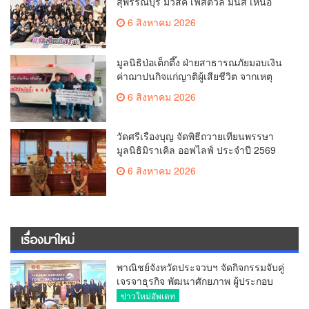
สุพรรณบุรี มิวสิค เฟสติวัล มันส์ เหน่อ
มาก
6 สิงหาคม 2026
มูลนิธิป่อเต็กตึ๊ง ฝ่ายสาธารณภัยมอบเงิน
ค่าฌาปนกิจแก่ญาติผู้เสียชีวิต จากเหตุ
เพลิงไหม้ โรงเบียร์ ณ ลาดพร้าว จำนวน
6 สิงหาคม 2026
20,000 บาท
วัดศรีเรืองบุญ จัดพิธีถวายเทียนพรรษา
มูลนิธิมิราเคิล ออฟไลฟ์ ประจำปี 2569
พล.ต.ต.ศิริวัฒน์ ดีพอ ให้เกียรติเป็น
6 สิงหาคม 2026
ประธาน
เรื่องมาใหม่
พาณิชย์จังหวัดประจวบฯ จัดกิจกรรมจับคู่
เจรจาธุรกิจ พัฒนาศักยภาพ ผู้ประกอบ
การ ขยายช่องทางการค้า สู่การค้า
ข่าวใหม่อัพเดท
ระหว่างประเทศ