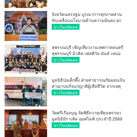
จังหวัดนครปฐม บูรณาการทุกภาคส่วน
ขับเคลื่อนนโยบายด้านความมั่นคง ยก
ระดับการป้องกันอาชญากรรมทาง
ข่าวใหม่อัพเดท
เทคโนโลยี
สุพรรณบุรี เชิญเที่ยวงานเทศกาลดนตรี
สุพรรณบุรี มิวสิค เฟสติวัล มันส์ เหน่อ
มาก
ข่าวใหม่อัพเดท
มูลนิธิป่อเต็กตึ๊ง ฝ่ายสาธารณภัยมอบเงิน
ค่าฌาปนกิจแก่ญาติผู้เสียชีวิต จากเหตุ
เพลิงไหม้ โรงเบียร์ ณ ลาดพร้าว จำนวน
ข่าวใหม่อัพเดท
20,000 บาท
วัดศรีเรืองบุญ จัดพิธีถวายเทียนพรรษา
มูลนิธิมิราเคิล ออฟไลฟ์ ประจำปี 2569
พล.ต.ต.ศิริวัฒน์ ดีพอ ให้เกียรติเป็น
ข่าวใหม่อัพเดท
ประธาน