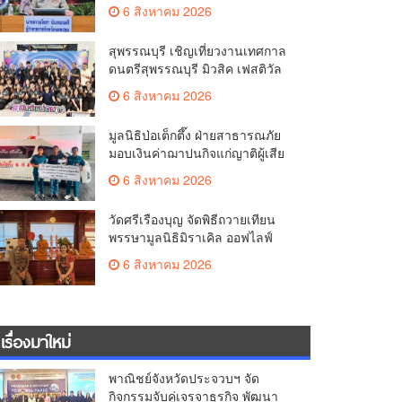
มั่นคง ยกระดับการป้องกัน
6 สิงหาคม 2026
อาชญากรรมทางเทคโนโลยี
สุพรรณบุรี เชิญเที่ยวงานเทศกาล
ดนตรีสุพรรณบุรี มิวสิค เฟสติวัล
มันส์ เหน่อมาก
6 สิงหาคม 2026
มูลนิธิป่อเต็กตึ๊ง ฝ่ายสาธารณภัย
มอบเงินค่าฌาปนกิจแก่ญาติผู้เสีย
ชีวิต จากเหตุเพลิงไหม้ โรงเบียร์ ณ
6 สิงหาคม 2026
ลาดพร้าว จำนวน 20,000 บาท
วัดศรีเรืองบุญ จัดพิธีถวายเทียน
พรรษามูลนิธิมิราเคิล ออฟไลฟ์
ประจำปี 2569 พล.ต.ต.ศิริวัฒน์
6 สิงหาคม 2026
ดีพอ ให้เกียรติเป็นประธาน
เรื่องมาใหม่
พาณิชย์จังหวัดประจวบฯ จัด
กิจกรรมจับคู่เจรจาธุรกิจ พัฒนา