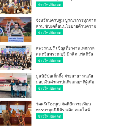
ศักยภาพ ผู้ประกอบการ ขยายช่อง
ข่าวใหม่อัพเดท
ทางการค้า สู่การค้าระหว่าง
ประเทศ
จังหวัดนครปฐม บูรณาการทุกภาค
ส่วน ขับเคลื่อนนโยบายด้านความ
มั่นคง ยกระดับการป้องกัน
ข่าวใหม่อัพเดท
อาชญากรรมทางเทคโนโลยี
สุพรรณบุรี เชิญเที่ยวงานเทศกาล
ดนตรีสุพรรณบุรี มิวสิค เฟสติวัล
มันส์ เหน่อมาก
ข่าวใหม่อัพเดท
มูลนิธิป่อเต็กตึ๊ง ฝ่ายสาธารณภัย
มอบเงินค่าฌาปนกิจแก่ญาติผู้เสีย
ชีวิต จากเหตุเพลิงไหม้ โรงเบียร์ ณ
ข่าวใหม่อัพเดท
ลาดพร้าว จำนวน 20,000 บาท
วัดศรีเรืองบุญ จัดพิธีถวายเทียน
พรรษามูลนิธิมิราเคิล ออฟไลฟ์
ประจำปี 2569 พล.ต.ต.ศิริวัฒน์
ข่าวใหม่อัพเดท
ดีพอ ให้เกียรติเป็นประธาน