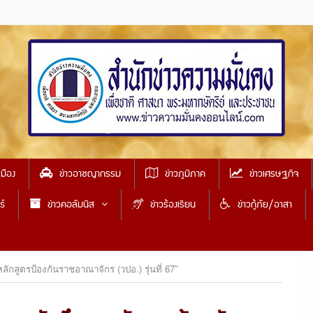
เมือง
ข่าวอาชญากรรม
ข่าวภูมิภาค
ข่าวเศรษฐกิจ
ธ์
ข่าวคอลัมนิส
ข่าวร้องเรียน
ข่าวกู้ภัย/อาสา
กสูตรป้องกันราชอาณาจักร (วปอ.) รุ่นที่ 67”