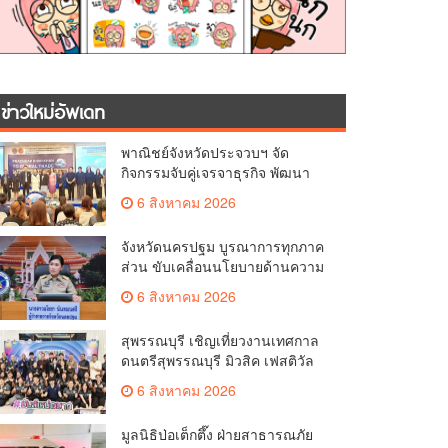
ข่าวใหม่อัพเดท
พาณิชย์จังหวัดประจวบฯ จัด
กิจกรรมจับคู่เจรจาธุรกิจ พัฒนา
ศักยภาพ ผู้ประกอบการ ขยายช่อง
6 สิงหาคม 2026
ทางการค้า สู่การค้าระหว่าง
ประเทศ
จังหวัดนครปฐม บูรณาการทุกภาค
ส่วน ขับเคลื่อนนโยบายด้านความ
มั่นคง ยกระดับการป้องกัน
6 สิงหาคม 2026
อาชญากรรมทางเทคโนโลยี
สุพรรณบุรี เชิญเที่ยวงานเทศกาล
ดนตรีสุพรรณบุรี มิวสิค เฟสติวัล
มันส์ เหน่อมาก
6 สิงหาคม 2026
มูลนิธิป่อเต็กตึ๊ง ฝ่ายสาธารณภัย