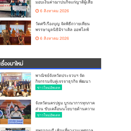
มอบเงินค่าฌาปนกิจแก่ญาติผู้เสีย
ชีวิต จากเหตุเพลิงไหม้ โรงเบียร์ ณ
6 สิงหาคม 2026
ลาดพร้าว จำนวน 20,000 บาท
วัดศรีเรืองบุญ จัดพิธีถวายเทียน
พรรษามูลนิธิมิราเคิล ออฟไลฟ์
ประจำปี 2569 พล.ต.ต.ศิริวัฒน์
6 สิงหาคม 2026
ดีพอ ให้เกียรติเป็นประธาน
เรื่องมาใหม่
พาณิชย์จังหวัดประจวบฯ จัด
กิจกรรมจับคู่เจรจาธุรกิจ พัฒนา
ศักยภาพ ผู้ประกอบการ ขยายช่อง
ข่าวใหม่อัพเดท
ทางการค้า สู่การค้าระหว่าง
ประเทศ
จังหวัดนครปฐม บูรณาการทุกภาค
ส่วน ขับเคลื่อนนโยบายด้านความ
มั่นคง ยกระดับการป้องกัน
ข่าวใหม่อัพเดท
อาชญากรรมทางเทคโนโลยี
สุพรรณบุรี เชิญเที่ยวงานเทศกาล