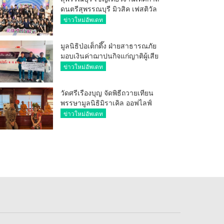
ดนตรีสุพรรณบุรี มิวสิค เฟสติวัล
มันส์ เหน่อมาก
ข่าวใหม่อัพเดท
มูลนิธิป่อเต็กตึ๊ง ฝ่ายสาธารณภัย
มอบเงินค่าฌาปนกิจแก่ญาติผู้เสีย
ชีวิต จากเหตุเพลิงไหม้ โรงเบียร์ ณ
ข่าวใหม่อัพเดท
ลาดพร้าว จำนวน 20,000 บาท
วัดศรีเรืองบุญ จัดพิธีถวายเทียน
พรรษามูลนิธิมิราเคิล ออฟไลฟ์
ประจำปี 2569 พล.ต.ต.ศิริวัฒน์
ข่าวใหม่อัพเดท
ดีพอ ให้เกียรติเป็นประธาน