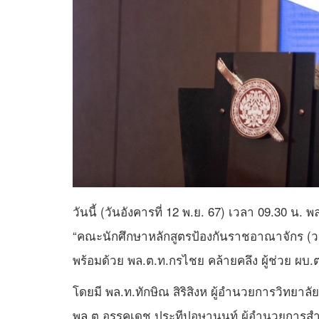
วันนี้ (วันอังคารที่ 12 พ.ย. 67) เวลา 09.30 น. พ
“คณะนักศึกษาหลักสูตรป้องกันราชอาณาจักร (วปอ.
พร้อมด้วย พล.ต.ท.กรไชย คล้ายคลึง ผู้ช่วย ผบ.ตร
โดยมี พล.ท.ทักษิณ สิริสิงห ผู้อำนวยการวิทยา
พล.ต.อรรคเดช ประทีปอุษานนท์ ผู้อำนวยการ