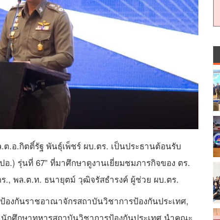
ล.ต.อ.กิตติ์รัฐ พันธุ์เพ็ชร์ ผบ.ตร. เป็นประธานต้อนรับ
) รุ่นที่ 67” ที่มาศึกษาดูงานเยี่ยมชมภารกิจของ ตร.
., พล.ต.ท. ธนายุตม์ วุฒิจรัสธำรงค์ ผู้ช่วย ผบ.ตร.
ลัยป้องกันราชอาณาจักรสถาบันวิชาการป้องกันประเทศ,
สำนักศึกษาทหารสถาบันวิชาการป้องกันประเทศ นำคณะ