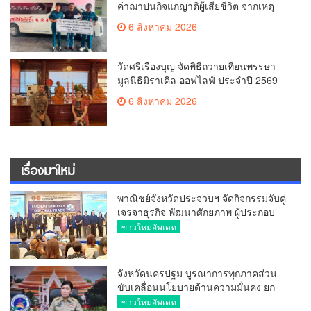
ค่าฌาปนกิจแก่ญาติผู้เสียชีวิต จากเหตุ
เพลิงไหม้ โรงเบียร์ ณ ลาดพร้าว จำนวน
6 สิงหาคม 2026
20,000 บาท
วัดศรีเรืองบุญ จัดพิธีถวายเทียนพรรษา
มูลนิธิมิราเคิล ออฟไลฟ์ ประจำปี 2569
พล.ต.ต.ศิริวัฒน์ ดีพอ ให้เกียรติเป็น
6 สิงหาคม 2026
ประธาน
เรื่องมาใหม่
พาณิชย์จังหวัดประจวบฯ จัดกิจกรรมจับคู่
เจรจาธุรกิจ พัฒนาศักยภาพ ผู้ประกอบ
การ ขยายช่องทางการค้า สู่การค้า
ข่าวใหม่อัพเดท
ระหว่างประเทศ
จังหวัดนครปฐม บูรณาการทุกภาคส่วน
ขับเคลื่อนนโยบายด้านความมั่นคง ยก
ระดับการป้องกันอาชญากรรมทาง
ข่าวใหม่อัพเดท