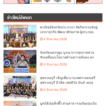
ข่าวใหม่อัพเดท
พาณิชย์จังหวัดประจวบฯ จัดกิจกรรมจับคู่
เจรจาธุรกิจ พัฒนาศักยภาพ ผู้ประกอบ
การ ขยายช่องทางการค้า สู่การค้า
6 สิงหาคม 2026
ระหว่างประเทศ
จังหวัดนครปฐม บูรณาการทุกภาคส่วน
ขับเคลื่อนนโยบายด้านความมั่นคง ยก
ระดับการป้องกันอาชญากรรมทาง
6 สิงหาคม 2026
เทคโนโลยี
สุพรรณบุรี เชิญเที่ยวงานเทศกาลดนตรี
สุพรรณบุรี มิวสิค เฟสติวัล มันส์ เหน่อ
มาก
6 สิงหาคม 2026
มูลนิธิป่อเต็กตึ๊ง ฝ่ายสาธารณภัยมอบเงิน