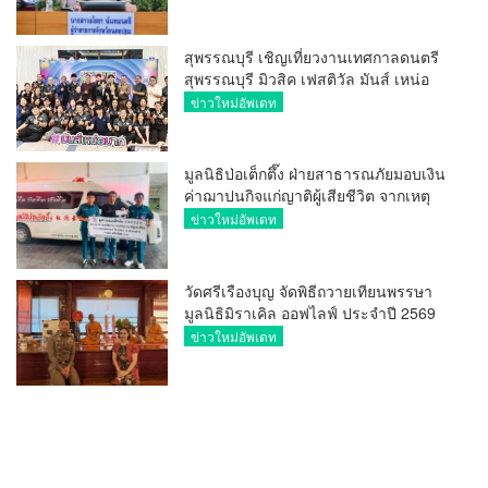
เทคโนโลยี
สุพรรณบุรี เชิญเที่ยวงานเทศกาลดนตรี
สุพรรณบุรี มิวสิค เฟสติวัล มันส์ เหน่อ
มาก
ข่าวใหม่อัพเดท
มูลนิธิป่อเต็กตึ๊ง ฝ่ายสาธารณภัยมอบเงิน
ค่าฌาปนกิจแก่ญาติผู้เสียชีวิต จากเหตุ
เพลิงไหม้ โรงเบียร์ ณ ลาดพร้าว จำนวน
ข่าวใหม่อัพเดท
20,000 บาท
วัดศรีเรืองบุญ จัดพิธีถวายเทียนพรรษา
มูลนิธิมิราเคิล ออฟไลฟ์ ประจำปี 2569
พล.ต.ต.ศิริวัฒน์ ดีพอ ให้เกียรติเป็น
ข่าวใหม่อัพเดท
ประธาน