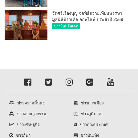
วัดศรีเรืองบุญ จัดพิธีถวายเทียนพรรษา
มูลนิธิมิราเคิล ออฟไลฟ์ ประจำปี 2569
พล.ต.ต.ศิริวัฒน์ ดีพอ ให้เกียรติเป็น
ข่าวใหม่อัพเดท
ประธาน
ข่าวความมั่นคง
ข่าวการเมือง
ข่าวอาชญากรรม
ข่าวภูมิภาค
ข่าวเศรษฐกิจ
ข่าวต่างประเทศ
ข่าวกีฬา
ข่าวบันเทิง