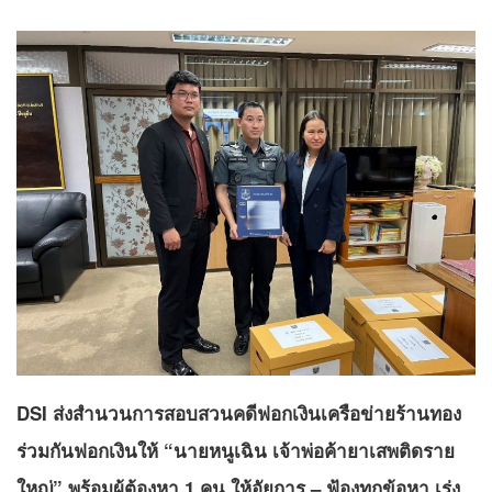
DSI ส่งสำนวนการสอบสวนคดีฟอกเงินเครือข่ายร้านทอง
ร่วมกันฟอกเงินให้ “นายหนูเฉิน เจ้าพ่อค้ายาเสพติดราย
ใหญ่” พร้อมผู้ต้องหา 1 คน ให้อัยการ – ฟ้องทุกข้อหา เร่ง