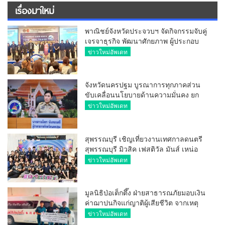
เรื่องมาใหม่
พาณิชย์จังหวัดประจวบฯ จัดกิจกรรมจับคู่
เจรจาธุรกิจ พัฒนาศักยภาพ ผู้ประกอบ
การ ขยายช่องทางการค้า สู่การค้า
ข่าวใหม่อัพเดท
ระหว่างประเทศ
จังหวัดนครปฐม บูรณาการทุกภาคส่วน
ขับเคลื่อนนโยบายด้านความมั่นคง ยก
ระดับการป้องกันอาชญากรรมทาง
ข่าวใหม่อัพเดท
เทคโนโลยี
สุพรรณบุรี เชิญเที่ยวงานเทศกาลดนตรี
สุพรรณบุรี มิวสิค เฟสติวัล มันส์ เหน่อ
มาก
ข่าวใหม่อัพเดท
มูลนิธิป่อเต็กตึ๊ง ฝ่ายสาธารณภัยมอบเงิน
ค่าฌาปนกิจแก่ญาติผู้เสียชีวิต จากเหตุ
เพลิงไหม้ โรงเบียร์ ณ ลาดพร้าว จำนวน
ข่าวใหม่อัพเดท
20,000 บาท