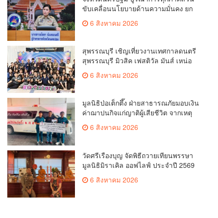
ขับเคลื่อนนโยบายด้านความมั่นคง ยก
ระดับการป้องกันอาชญากรรมทาง
6 สิงหาคม 2026
เทคโนโลยี
สุพรรณบุรี เชิญเที่ยวงานเทศกาลดนตรี
สุพรรณบุรี มิวสิค เฟสติวัล มันส์ เหน่อ
มาก
6 สิงหาคม 2026
มูลนิธิป่อเต็กตึ๊ง ฝ่ายสาธารณภัยมอบเงิน
ค่าฌาปนกิจแก่ญาติผู้เสียชีวิต จากเหตุ
เพลิงไหม้ โรงเบียร์ ณ ลาดพร้าว จำนวน
6 สิงหาคม 2026
20,000 บาท
วัดศรีเรืองบุญ จัดพิธีถวายเทียนพรรษา
มูลนิธิมิราเคิล ออฟไลฟ์ ประจำปี 2569
พล.ต.ต.ศิริวัฒน์ ดีพอ ให้เกียรติเป็น
6 สิงหาคม 2026
ประธาน