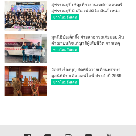
สุพรรณบุรี เชิญเที่ยวงานเทศกาลดนตรี
สุพรรณบุรี มิวสิค เฟสติวัล มันส์ เหน่อ
มาก
ข่าวใหม่อัพเดท
มูลนิธิป่อเต็กตึ๊ง ฝ่ายสาธารณภัยมอบเงิน
ค่าฌาปนกิจแก่ญาติผู้เสียชีวิต จากเหตุ
เพลิงไหม้ โรงเบียร์ ณ ลาดพร้าว จำนวน
ข่าวใหม่อัพเดท
20,000 บาท
วัดศรีเรืองบุญ จัดพิธีถวายเทียนพรรษา
มูลนิธิมิราเคิล ออฟไลฟ์ ประจำปี 2569
พล.ต.ต.ศิริวัฒน์ ดีพอ ให้เกียรติเป็น
ข่าวใหม่อัพเดท
ประธาน