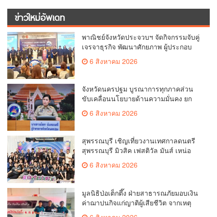
ข่าวใหม่อัพเดท
พาณิชย์จังหวัดประจวบฯ จัดกิจกรรมจับคู่
เจรจาธุรกิจ พัฒนาศักยภาพ ผู้ประกอบ
การ ขยายช่องทางการค้า สู่การค้า
6 สิงหาคม 2026
ระหว่างประเทศ
จังหวัดนครปฐม บูรณาการทุกภาคส่วน
ขับเคลื่อนนโยบายด้านความมั่นคง ยก
ระดับการป้องกันอาชญากรรมทาง
6 สิงหาคม 2026
เทคโนโลยี
สุพรรณบุรี เชิญเที่ยวงานเทศกาลดนตรี
สุพรรณบุรี มิวสิค เฟสติวัล มันส์ เหน่อ
มาก
6 สิงหาคม 2026
มูลนิธิป่อเต็กตึ๊ง ฝ่ายสาธารณภัยมอบเงิน
ค่าฌาปนกิจแก่ญาติผู้เสียชีวิต จากเหตุ
เพลิงไหม้ โรงเบียร์ ณ ลาดพร้าว จำนวน
6 สิงหาคม 2026