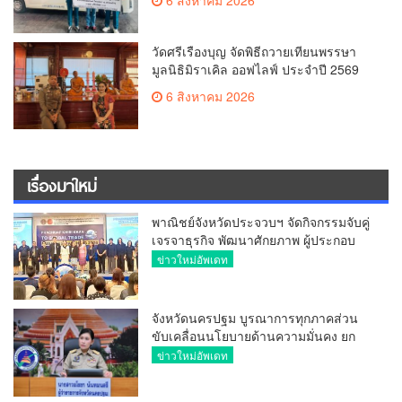
20,000 บาท
วัดศรีเรืองบุญ จัดพิธีถวายเทียนพรรษา
มูลนิธิมิราเคิล ออฟไลฟ์ ประจำปี 2569
พล.ต.ต.ศิริวัฒน์ ดีพอ ให้เกียรติเป็น
6 สิงหาคม 2026
ประธาน
เรื่องมาใหม่
พาณิชย์จังหวัดประจวบฯ จัดกิจกรรมจับคู่
เจรจาธุรกิจ พัฒนาศักยภาพ ผู้ประกอบ
การ ขยายช่องทางการค้า สู่การค้า
ข่าวใหม่อัพเดท
ระหว่างประเทศ
จังหวัดนครปฐม บูรณาการทุกภาคส่วน
ขับเคลื่อนนโยบายด้านความมั่นคง ยก
ระดับการป้องกันอาชญากรรมทาง
ข่าวใหม่อัพเดท
เทคโนโลยี