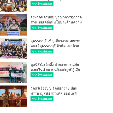
ศักยภาพ ผู้ประกอบการ ขยายช่อง
ข่าวใหม่อัพเดท
ทางการค้า สู่การค้าระหว่าง
ประเทศ
จังหวัดนครปฐม บูรณาการทุกภาค
ส่วน ขับเคลื่อนนโยบายด้านความ
มั่นคง ยกระดับการป้องกัน
ข่าวใหม่อัพเดท
อาชญากรรมทางเทคโนโลยี
สุพรรณบุรี เชิญเที่ยวงานเทศกาล
ดนตรีสุพรรณบุรี มิวสิค เฟสติวัล
มันส์ เหน่อมาก
ข่าวใหม่อัพเดท
มูลนิธิป่อเต็กตึ๊ง ฝ่ายสาธารณภัย
มอบเงินค่าฌาปนกิจแก่ญาติผู้เสีย
ชีวิต จากเหตุเพลิงไหม้ โรงเบียร์ ณ
ข่าวใหม่อัพเดท
ลาดพร้าว จำนวน 20,000 บาท
วัดศรีเรืองบุญ จัดพิธีถวายเทียน
พรรษามูลนิธิมิราเคิล ออฟไลฟ์
ประจำปี 2569 พล.ต.ต.ศิริวัฒน์
ข่าวใหม่อัพเดท
ดีพอ ให้เกียรติเป็นประธาน