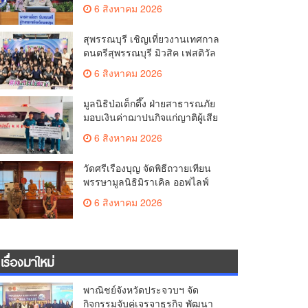
มั่นคง ยกระดับการป้องกัน
6 สิงหาคม 2026
อาชญากรรมทางเทคโนโลยี
สุพรรณบุรี เชิญเที่ยวงานเทศกาล
ดนตรีสุพรรณบุรี มิวสิค เฟสติวัล
มันส์ เหน่อมาก
6 สิงหาคม 2026
มูลนิธิป่อเต็กตึ๊ง ฝ่ายสาธารณภัย
มอบเงินค่าฌาปนกิจแก่ญาติผู้เสีย
ชีวิต จากเหตุเพลิงไหม้ โรงเบียร์ ณ
6 สิงหาคม 2026
ลาดพร้าว จำนวน 20,000 บาท
วัดศรีเรืองบุญ จัดพิธีถวายเทียน
พรรษามูลนิธิมิราเคิล ออฟไลฟ์
ประจำปี 2569 พล.ต.ต.ศิริวัฒน์
6 สิงหาคม 2026
ดีพอ ให้เกียรติเป็นประธาน
เรื่องมาใหม่
พาณิชย์จังหวัดประจวบฯ จัด
กิจกรรมจับคู่เจรจาธุรกิจ พัฒนา