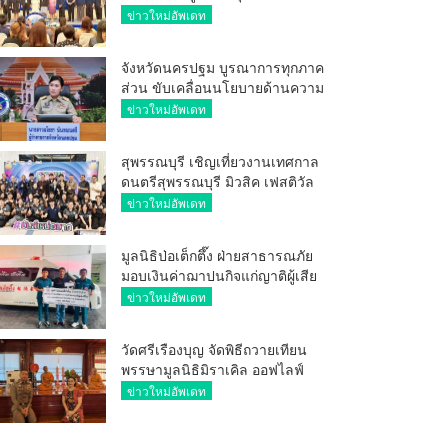
ศักยภาพ ผู้ประกอบการ ขยายช่อง
ข่าวใหม่อัพเดท
ทางการค้า สู่การค้าระหว่าง
ประเทศ
จังหวัดนครปฐม บูรณาการทุกภาค
ส่วน ขับเคลื่อนนโยบายด้านความ
มั่นคง ยกระดับการป้องกัน
ข่าวใหม่อัพเดท
อาชญากรรมทางเทคโนโลยี
สุพรรณบุรี เชิญเที่ยวงานเทศกาล
ดนตรีสุพรรณบุรี มิวสิค เฟสติวัล
มันส์ เหน่อมาก
ข่าวใหม่อัพเดท
มูลนิธิป่อเต็กตึ๊ง ฝ่ายสาธารณภัย
มอบเงินค่าฌาปนกิจแก่ญาติผู้เสีย
ชีวิต จากเหตุเพลิงไหม้ โรงเบียร์ ณ
ข่าวใหม่อัพเดท
ลาดพร้าว จำนวน 20,000 บาท
วัดศรีเรืองบุญ จัดพิธีถวายเทียน
พรรษามูลนิธิมิราเคิล ออฟไลฟ์
ประจำปี 2569 พล.ต.ต.ศิริวัฒน์
ข่าวใหม่อัพเดท
ดีพอ ให้เกียรติเป็นประธาน