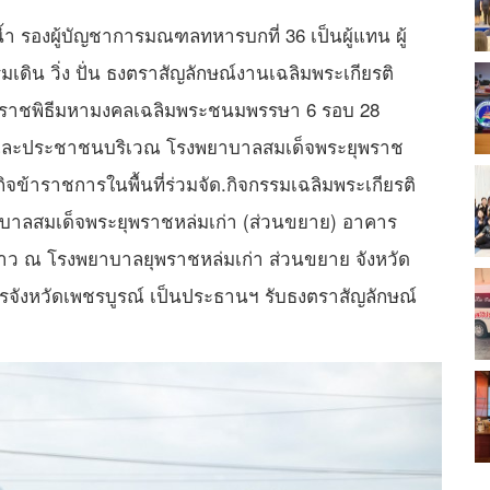
ใจน้ำ รองผู้บัญชาการมณฑลทหารบกที่ 36 เป็นผู้แทน ผู้
ดิน วิ่ง ปั่น ธงตราสัญลักษณ์งานเฉลิมพระเกียรติ
พระราชพิธีมหามงคลเฉลิมพระชนมพรรษา 6 รอบ 28
รและประชาชนบริเวณ โรงพยาบาลสมเด็จพระยุพราช
จข้าราชการในพื้นที่ร่วมจัด.กิจกรรมเฉลิมพระเกียรติ
ยาบาลสมเด็จพระยุพราชหล่มเก่า (ส่วนขยาย) อาคาร
ล่าว ณ โรงพยาบาลยุพราชหล่มเก่า ส่วนขยาย จังหวัด
่าการจังหวัดเพชรบูรณ์ เป็นประธานฯ รับธงตราสัญลักษณ์