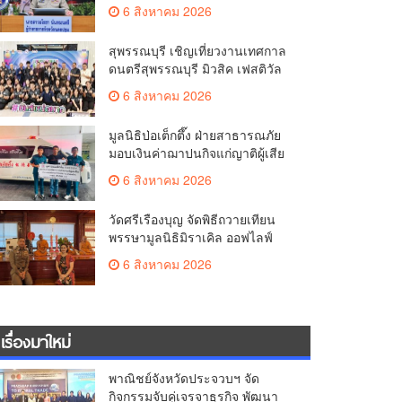
มั่นคง ยกระดับการป้องกัน
6 สิงหาคม 2026
อาชญากรรมทางเทคโนโลยี
สุพรรณบุรี เชิญเที่ยวงานเทศกาล
ดนตรีสุพรรณบุรี มิวสิค เฟสติวัล
มันส์ เหน่อมาก
6 สิงหาคม 2026
มูลนิธิป่อเต็กตึ๊ง ฝ่ายสาธารณภัย
มอบเงินค่าฌาปนกิจแก่ญาติผู้เสีย
ชีวิต จากเหตุเพลิงไหม้ โรงเบียร์ ณ
6 สิงหาคม 2026
ลาดพร้าว จำนวน 20,000 บาท
วัดศรีเรืองบุญ จัดพิธีถวายเทียน
พรรษามูลนิธิมิราเคิล ออฟไลฟ์
ประจำปี 2569 พล.ต.ต.ศิริวัฒน์
6 สิงหาคม 2026
ดีพอ ให้เกียรติเป็นประธาน
เรื่องมาใหม่
พาณิชย์จังหวัดประจวบฯ จัด
กิจกรรมจับคู่เจรจาธุรกิจ พัฒนา