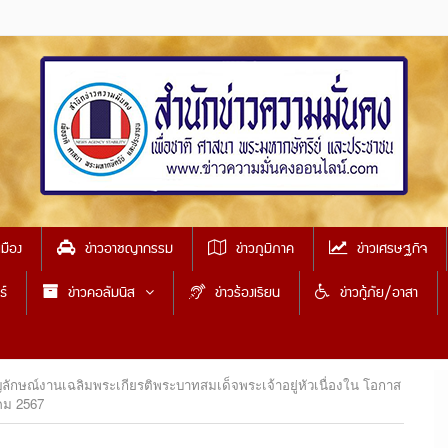
เมือง
ข่าวอาชญากรรม
ข่าวภูมิภาค
ข่าวเศรษฐกิจ
ธ์
ข่าวคอลัมนิส
ข่าวร้องเรียน
ข่าวกู้ภัย/อาสา
สัญลักษณ์งานเฉลิมพระเกียรติพระบาทสมเด็จพระเจ้าอยู่หัวเนื่องใน โอกาส
คม 2567