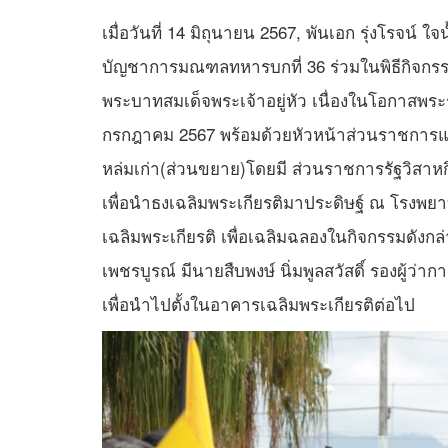
เมื่อวันที่ 14 มิถุนายน 2567, พันเอก รุ่งโรจน์ 
บัญชาการมณฑลทหารบกที่ 36 ร่วมในพิธีกิจกรรมเ
พระบาทสมเด็จพระเจ้าอยู่หัว เนื่องในโอกาส
กรกฎาคม 2567 พร้อมด้วยหัวหน้าส่วนราชกา
หล่มเก่า(ส่วนขยาย)โดยมี ส่วนราชการรัฐวิสาหกิ
เพื่อนำธงเฉลิมพระเกียรติมาประดิษฐ์ ณ โรงพ
เฉลิมพระเกียรติ เพื่อเฉลิมฉลองในกิจกรรมดังก
เพชรบูรณ์ มีนายสืบพงษ์ นิ่มพูลสวัสดิ์ รองผู้ว
เพื่อนำไปตั้งในอาคารเฉลิมพระเกียรติต่อไป