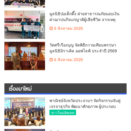
มูลนิธิป่อเต็กตึ๊ง ฝ่ายสาธารณภัยมอบเงิน
ค่าฌาปนกิจแก่ญาติผู้เสียชีวิต จากเหตุ
เพลิงไหม้ โรงเบียร์ ณ ลาดพร้าว จำนวน
6 สิงหาคม 2026
20,000 บาท
วัดศรีเรืองบุญ จัดพิธีถวายเทียนพรรษา
มูลนิธิมิราเคิล ออฟไลฟ์ ประจำปี 2569
พล.ต.ต.ศิริวัฒน์ ดีพอ ให้เกียรติเป็น
6 สิงหาคม 2026
ประธาน
เรื่องมาใหม่
พาณิชย์จังหวัดประจวบฯ จัดกิจกรรมจับคู่
เจรจาธุรกิจ พัฒนาศักยภาพ ผู้ประกอบ
การ ขยายช่องทางการค้า สู่การค้า
ข่าวใหม่อัพเดท
ระหว่างประเทศ