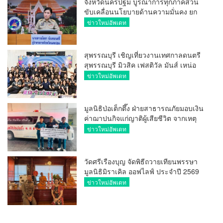
จังหวัดนครปฐม บูรณาการทุกภาคส่วน
ขับเคลื่อนนโยบายด้านความมั่นคง ยก
ระดับการป้องกันอาชญากรรมทาง
ข่าวใหม่อัพเดท
เทคโนโลยี
สุพรรณบุรี เชิญเที่ยวงานเทศกาลดนตรี
สุพรรณบุรี มิวสิค เฟสติวัล มันส์ เหน่อ
มาก
ข่าวใหม่อัพเดท
มูลนิธิป่อเต็กตึ๊ง ฝ่ายสาธารณภัยมอบเงิน
ค่าฌาปนกิจแก่ญาติผู้เสียชีวิต จากเหตุ
เพลิงไหม้ โรงเบียร์ ณ ลาดพร้าว จำนวน
ข่าวใหม่อัพเดท
20,000 บาท
วัดศรีเรืองบุญ จัดพิธีถวายเทียนพรรษา
มูลนิธิมิราเคิล ออฟไลฟ์ ประจำปี 2569
พล.ต.ต.ศิริวัฒน์ ดีพอ ให้เกียรติเป็น
ข่าวใหม่อัพเดท
ประธาน