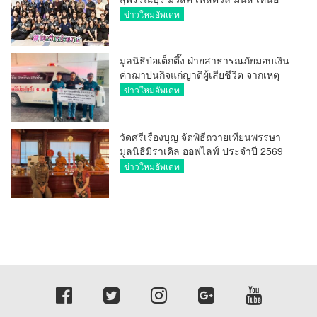
มาก
ข่าวใหม่อัพเดท
มูลนิธิป่อเต็กตึ๊ง ฝ่ายสาธารณภัยมอบเงิน
ค่าฌาปนกิจแก่ญาติผู้เสียชีวิต จากเหตุ
เพลิงไหม้ โรงเบียร์ ณ ลาดพร้าว จำนวน
ข่าวใหม่อัพเดท
20,000 บาท
วัดศรีเรืองบุญ จัดพิธีถวายเทียนพรรษา
มูลนิธิมิราเคิล ออฟไลฟ์ ประจำปี 2569
พล.ต.ต.ศิริวัฒน์ ดีพอ ให้เกียรติเป็น
ข่าวใหม่อัพเดท
ประธาน