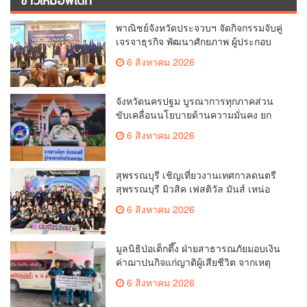
พาณิชย์จังหวัดประจวบฯ จัดกิจกรรมจับคู่
เจรจาธุรกิจ พัฒนาศักยภาพ ผู้ประกอบ
การ ขยายช่องทางการค้า สู่การค้า
6 สิงหาคม 2026
ระหว่างประเทศ
จังหวัดนครปฐม บูรณาการทุกภาคส่วน
ขับเคลื่อนนโยบายด้านความมั่นคง ยก
ระดับการป้องกันอาชญากรรมทาง
6 สิงหาคม 2026
เทคโนโลยี
สุพรรณบุรี เชิญเที่ยวงานเทศกาลดนตรี
สุพรรณบุรี มิวสิค เฟสติวัล มันส์ เหน่อ
มาก
6 สิงหาคม 2026
มูลนิธิป่อเต็กตึ๊ง ฝ่ายสาธารณภัยมอบเงิน
ค่าฌาปนกิจแก่ญาติผู้เสียชีวิต จากเหตุ
เพลิงไหม้ โรงเบียร์ ณ ลาดพร้าว จำนวน
6 สิงหาคม 2026
20,000 บาท