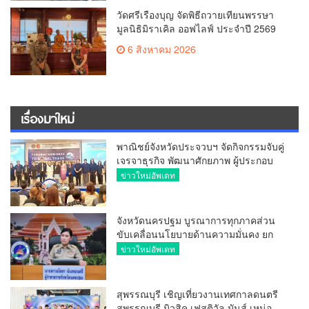
วัดศรีเรืองบุญ จัดพิธีถวายเทียนพรรษา
มูลนิธิมิราเคิล ออฟไลฟ์ ประจำปี 2569
พล.ต.ต.ศิริวัฒน์ ดีพอ ให้เกียรติเป็น
6 สิงหาคม 2026
ประธาน
เรื่องมาใหม่
พาณิชย์จังหวัดประจวบฯ จัดกิจกรรมจับคู่
เจรจาธุรกิจ พัฒนาศักยภาพ ผู้ประกอบ
การ ขยายช่องทางการค้า สู่การค้า
ข่าวใหม่อัพเดท
ระหว่างประเทศ
จังหวัดนครปฐม บูรณาการทุกภาคส่วน
ขับเคลื่อนนโยบายด้านความมั่นคง ยก
ระดับการป้องกันอาชญากรรมทาง
ข่าวใหม่อัพเดท
เทคโนโลยี
สุพรรณบุรี เชิญเที่ยวงานเทศกาลดนตรี
สุพรรณบุรี มิวสิค เฟสติวัล มันส์ เหน่อ