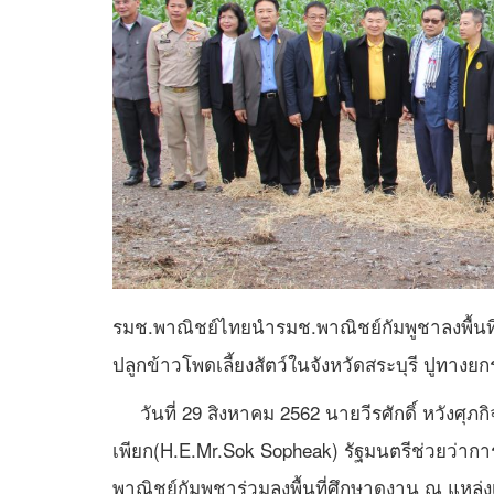
รมช.พาณิชย์ไทยนำรมช.พาณิชย์กัมพูชาลงพื้นท
ปลูกข้าวโพดเลี้ยงสัตว์ในจังหวัดสระบุรี ปูทางย
วันที่ 29 ​สิงหาคม​ 2562​ นายวีรศักดิ์ หวังศ
เพียก(H.E.Mr.Sok Sopheak) รัฐมนตรีช่วยว่าก
พาณิชย์กัมพูชาร่วมลงพื้นที่ศึกษาดูงาน ณ แหล่งเพ