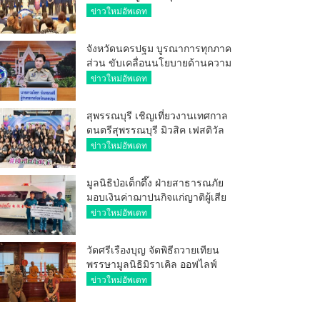
ศักยภาพ ผู้ประกอบการ ขยายช่อง
ข่าวใหม่อัพเดท
ทางการค้า สู่การค้าระหว่าง
ประเทศ
จังหวัดนครปฐม บูรณาการทุกภาค
ส่วน ขับเคลื่อนนโยบายด้านความ
มั่นคง ยกระดับการป้องกัน
ข่าวใหม่อัพเดท
อาชญากรรมทางเทคโนโลยี
สุพรรณบุรี เชิญเที่ยวงานเทศกาล
ดนตรีสุพรรณบุรี มิวสิค เฟสติวัล
มันส์ เหน่อมาก
ข่าวใหม่อัพเดท
มูลนิธิป่อเต็กตึ๊ง ฝ่ายสาธารณภัย
มอบเงินค่าฌาปนกิจแก่ญาติผู้เสีย
ชีวิต จากเหตุเพลิงไหม้ โรงเบียร์ ณ
ข่าวใหม่อัพเดท
ลาดพร้าว จำนวน 20,000 บาท
วัดศรีเรืองบุญ จัดพิธีถวายเทียน
พรรษามูลนิธิมิราเคิล ออฟไลฟ์
ประจำปี 2569 พล.ต.ต.ศิริวัฒน์
ข่าวใหม่อัพเดท
ดีพอ ให้เกียรติเป็นประธาน