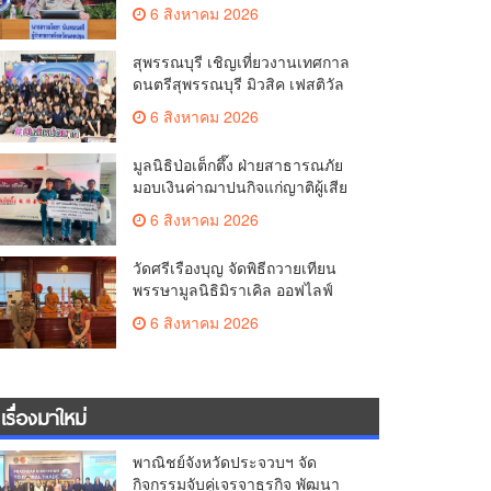
มั่นคง ยกระดับการป้องกัน
6 สิงหาคม 2026
อาชญากรรมทางเทคโนโลยี
สุพรรณบุรี เชิญเที่ยวงานเทศกาล
ดนตรีสุพรรณบุรี มิวสิค เฟสติวัล
มันส์ เหน่อมาก
6 สิงหาคม 2026
มูลนิธิป่อเต็กตึ๊ง ฝ่ายสาธารณภัย
มอบเงินค่าฌาปนกิจแก่ญาติผู้เสีย
ชีวิต จากเหตุเพลิงไหม้ โรงเบียร์ ณ
6 สิงหาคม 2026
ลาดพร้าว จำนวน 20,000 บาท
วัดศรีเรืองบุญ จัดพิธีถวายเทียน
พรรษามูลนิธิมิราเคิล ออฟไลฟ์
ประจำปี 2569 พล.ต.ต.ศิริวัฒน์
6 สิงหาคม 2026
ดีพอ ให้เกียรติเป็นประธาน
เรื่องมาใหม่
พาณิชย์จังหวัดประจวบฯ จัด
กิจกรรมจับคู่เจรจาธุรกิจ พัฒนา