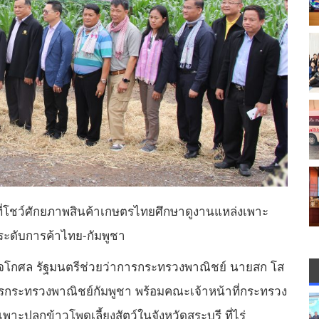
ี่โชว์ศักยภาพสินค้าเกษตรไทยศึกษาดูงานแหล่งเพาะ
กระดับการค้าไทย-กัมพูชา
ุภกิจโกศล รัฐมนตรีช่วยว่าการกระทรวงพาณิชย์ นายสก โส
ารกระทรวงพาณิชย์กัมพูชา พร้อมคณะเจ้าหน้าที่กระทรวง
าะปลูกข้าวโพดเลี้ยงสัตว์ในจังหวัดสระบุรี ที่ไร่