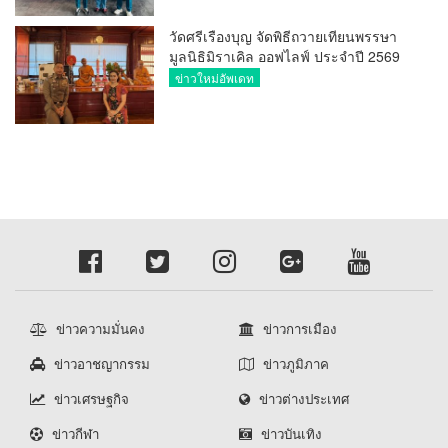
วัดศรีเรืองบุญ จัดพิธีถวายเทียนพรรษา
มูลนิธิมิราเคิล ออฟไลฟ์ ประจำปี 2569
พล.ต.ต.ศิริวัฒน์ ดีพอ ให้เกียรติเป็น
ข่าวใหม่อัพเดท
ประธาน
ข่าวความมั่นคง
ข่าวการเมือง
ข่าวอาชญากรรม
ข่าวภูมิภาค
ข่าวเศรษฐกิจ
ข่าวต่างประเทศ
ข่าวกีฬา
ข่าวบันเทิง