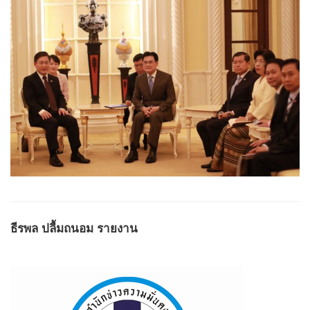
ธีรพล ปลื้ม​ถนอม​ รายงาน