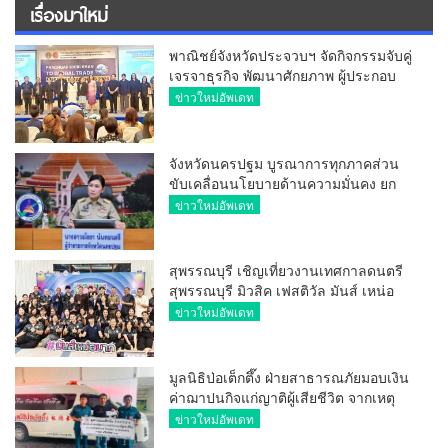
เรื่องมาใหม่
พาณิชย์จังหวัดประจวบฯ จัดกิจกรรมจับคู่
เจรจาธุรกิจ พัฒนาศักยภาพ ผู้ประกอบ
การ ขยายช่องทางการค้า สู่การค้า
ข่าวใหม่อัพเดท
ระหว่างประเทศ
จังหวัดนครปฐม บูรณาการทุกภาคส่วน
ขับเคลื่อนนโยบายด้านความมั่นคง ยก
ระดับการป้องกันอาชญากรรมทาง
ข่าวใหม่อัพเดท
เทคโนโลยี
สุพรรณบุรี เชิญเที่ยวงานเทศกาลดนตรี
สุพรรณบุรี มิวสิค เฟสติวัล มันส์ เหน่อ
มาก
ข่าวใหม่อัพเดท
มูลนิธิป่อเต็กตึ๊ง ฝ่ายสาธารณภัยมอบเงิน
ค่าฌาปนกิจแก่ญาติผู้เสียชีวิต จากเหตุ
เพลิงไหม้ โรงเบียร์ ณ ลาดพร้าว จำนวน
ข่าวใหม่อัพเดท
20,000 บาท