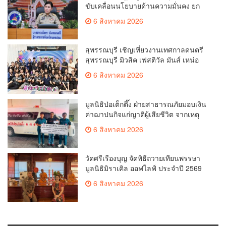
ขับเคลื่อนนโยบายด้านความมั่นคง ยก
ระดับการป้องกันอาชญากรรมทาง
6 สิงหาคม 2026
เทคโนโลยี
สุพรรณบุรี เชิญเที่ยวงานเทศกาลดนตรี
สุพรรณบุรี มิวสิค เฟสติวัล มันส์ เหน่อ
มาก
6 สิงหาคม 2026
มูลนิธิป่อเต็กตึ๊ง ฝ่ายสาธารณภัยมอบเงิน
ค่าฌาปนกิจแก่ญาติผู้เสียชีวิต จากเหตุ
เพลิงไหม้ โรงเบียร์ ณ ลาดพร้าว จำนวน
6 สิงหาคม 2026
20,000 บาท
วัดศรีเรืองบุญ จัดพิธีถวายเทียนพรรษา
มูลนิธิมิราเคิล ออฟไลฟ์ ประจำปี 2569
พล.ต.ต.ศิริวัฒน์ ดีพอ ให้เกียรติเป็น
6 สิงหาคม 2026
ประธาน