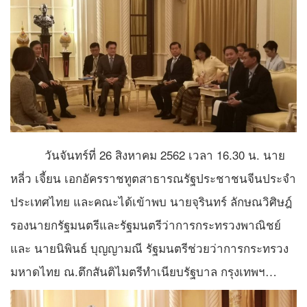
วันจั​นทร์​ที่ 26 สิงหาคม 2562 เวลา 16.30 น. นาย
หลี่ว เจี้ยน เอกอัครราชทูตสาธารณรัฐประชาชนจีนประจำ
ประเทศไทย และคณะได้เข้าพบ นายจุรินทร์ ลักษณวิศิษฎ์
รองนายกรัฐมนตรีและรัฐมนตรีว่าการกระทรวงพาณิชย์
และ นายนิพินธ์ บุญญามณี รัฐมนตรีช่วยว่าการกระทรวง
มหาดไทย ณ.ตึกสันติไมตรีทำเนียบรัฐบาล​ กรุงเทพ​ฯ…