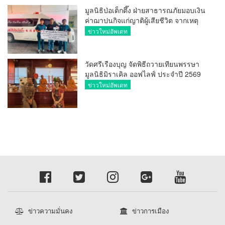
มูลนิธิป่อเต็กตึ๊ง ฝ่ายสาธารณภัยมอบเงิน
ค่าฌาปนกิจแก่ญาติผู้เสียชีวิต จากเหตุ
เพลิงไหม้ โรงเบียร์ ณ ลาดพร้าว จำนวน
ข่าวใหม่อัพเดท
20,000 บาท
วัดศรีเรืองบุญ จัดพิธีถวายเทียนพรรษา
มูลนิธิมิราเคิล ออฟไลฟ์ ประจำปี 2569
พล.ต.ต.ศิริวัฒน์ ดีพอ ให้เกียรติเป็น
ข่าวใหม่อัพเดท
ประธาน
ข่าวความมั่นคง
ข่าวการเมือง