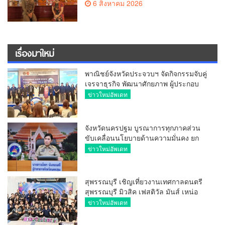
6 สิงหาคม 2026
ประธาน
เรื่องมาใหม่
พาณิชย์จังหวัดประจวบฯ จัดกิจกรรมจับคู่
เจรจาธุรกิจ พัฒนาศักยภาพ ผู้ประกอบ
การ ขยายช่องทางการค้า สู่การค้า
ข่าวใหม่อัพเดท
ระหว่างประเทศ
จังหวัดนครปฐม บูรณาการทุกภาคส่วน
ขับเคลื่อนนโยบายด้านความมั่นคง ยก
ระดับการป้องกันอาชญากรรมทาง
ข่าวใหม่อัพเดท
เทคโนโลยี
สุพรรณบุรี เชิญเที่ยวงานเทศกาลดนตรี
สุพรรณบุรี มิวสิค เฟสติวัล มันส์ เหน่อ
มาก
ข่าวใหม่อัพเดท