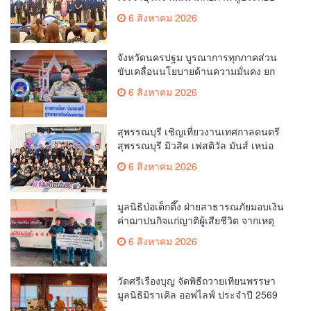
การ ขยายช่องทางการค้า สู่การค้า
6 สิงหาคม 2026
ระหว่างประเทศ
จังหวัดนครปฐม บูรณาการทุกภาคส่วน
ขับเคลื่อนนโยบายด้านความมั่นคง ยก
ระดับการป้องกันอาชญากรรมทาง
6 สิงหาคม 2026
เทคโนโลยี
สุพรรณบุรี เชิญเที่ยวงานเทศกาลดนตรี
สุพรรณบุรี มิวสิค เฟสติวัล มันส์ เหน่อ
มาก
6 สิงหาคม 2026
มูลนิธิป่อเต็กตึ๊ง ฝ่ายสาธารณภัยมอบเงิน
ค่าฌาปนกิจแก่ญาติผู้เสียชีวิต จากเหตุ
เพลิงไหม้ โรงเบียร์ ณ ลาดพร้าว จำนวน
6 สิงหาคม 2026
20,000 บาท
วัดศรีเรืองบุญ จัดพิธีถวายเทียนพรรษา
มูลนิธิมิราเคิล ออฟไลฟ์ ประจำปี 2569
พล.ต.ต.ศิริวัฒน์ ดีพอ ให้เกียรติเป็น