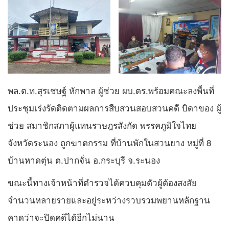
พล.ต.ท.สุรเชษฐ์ หักพาล ผู้ช่วย ผบ.ตร.พร้อมคณะลงพื้นที่
ประชุมเร่งรัดติดตามผลการสืบสวนสอบสวนคดี บิดาของ ผู้
ช่วย สมาชิกสภาผู้แทนราษฎรสังกัด พรรคภูมิใจไทย
จังหวัดระนอง ถูกฆาตกรรม ที่บ้านพักในสวนยาง หมู่ที่ 8
บ้านหาดตุ่น ต.ปากจั่น อ.กระบุรี จ.ระนอง
ขณะนี้ทางเจ้าหน้าที่ตำรวจได้ควบคุมตัวผู้ต้องสงสัย
จำนวนหลายรายและอยู่ระหว่างรวบรวมพยานหลักฐาน
คาดว่าจะปิดคดีได้อีกไม่นาน