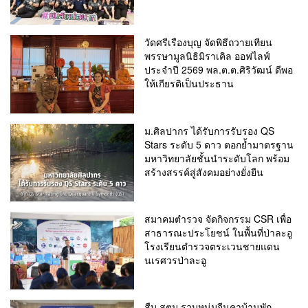
วัดศรีเรืองบุญ จัดพิธีถวายเทียน
พรรษามูลนิธิมิราเคิล ออฟไลฟ์
ประจำปี 2569 พล.ต.ต.ศิริวัฒน์ ดีพอ
ให้เกียรติเป็นประธาน
ม.ศิลปากร ได้รับการรับรอง QS
Stars ระดับ 5 ดาว ตอกย้ำมาตรฐาน
มหาวิทยาลัยชั้นนำระดับโลก พร้อม
สร้างสรรค์สู่สังคมอย่างยั่งยืน
สมาคมตำรวจ จัดกิจกรรม CSR เพื่อ
สาธารณะประโยชน์ ในพื้นที่ป่าละอู
โรงเรียนตำรวจตระเวนชายแดน
นเรศวรป่าละอู
สืบ สตม.รวบหนุ่มจีนคาบ้านพัก