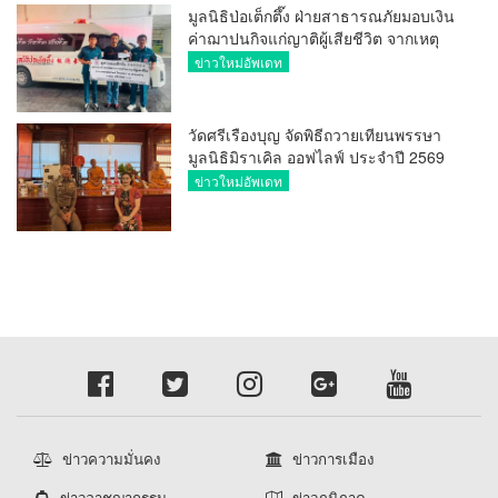
มูลนิธิป่อเต็กตึ๊ง ฝ่ายสาธารณภัยมอบเงิน
ค่าฌาปนกิจแก่ญาติผู้เสียชีวิต จากเหตุ
เพลิงไหม้ โรงเบียร์ ณ ลาดพร้าว จำนวน
ข่าวใหม่อัพเดท
20,000 บาท
วัดศรีเรืองบุญ จัดพิธีถวายเทียนพรรษา
มูลนิธิมิราเคิล ออฟไลฟ์ ประจำปี 2569
พล.ต.ต.ศิริวัฒน์ ดีพอ ให้เกียรติเป็น
ข่าวใหม่อัพเดท
ประธาน
ข่าวความมั่นคง
ข่าวการเมือง
ข่าวอาชญากรรม
ข่าวภูมิภาค