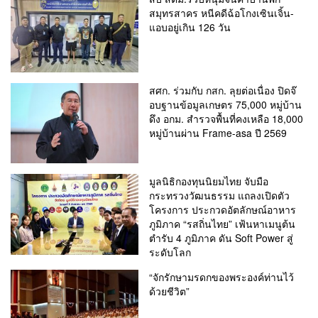
สมุทรสาคร หนีคดีฉ้อโกงเซินเจิ้น-
แอบอยู่เกิน 126 วัน
สศก. ร่วมกับ กสก. ลุยต่อเนื่อง ปิดจ๊
อบฐานข้อมูลเกษตร 75,000 หมู่บ้าน
ดึง อกม. สำรวจพื้นที่คงเหลือ 18,000
หมู่บ้านผ่าน Frame-asa ปี 2569
มูลนิธิกองทุนนิยมไทย จับมือ
กระทรวงวัฒนธรรม แถลงเปิดตัว
โครงการ ประกวดอัตลักษณ์อาหาร
ภูมิภาค “รสถิ่นไทย” เฟ้นหาเมนูต้น
ตำรับ 4 ภูมิภาค ดัน Soft Power สู่
ระดับโลก
“จักรักษามรดกของพระองค์ท่านไว้
ด้วยชีวิต”