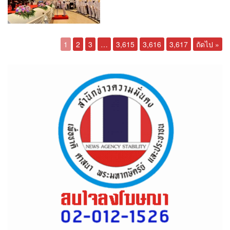
1
2
3
…
3,615
3,616
3,617
ถัดไป »