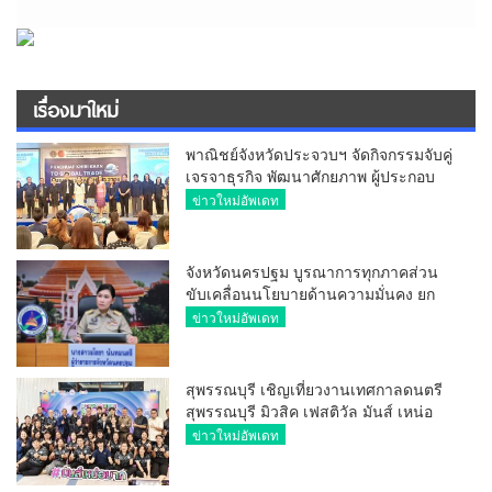
เรื่องมาใหม่
พาณิชย์จังหวัดประจวบฯ จัดกิจกรรมจับคู่
เจรจาธุรกิจ พัฒนาศักยภาพ ผู้ประกอบ
การ ขยายช่องทางการค้า สู่การค้า
ข่าวใหม่อัพเดท
ระหว่างประเทศ
จังหวัดนครปฐม บูรณาการทุกภาคส่วน
ขับเคลื่อนนโยบายด้านความมั่นคง ยก
ระดับการป้องกันอาชญากรรมทาง
ข่าวใหม่อัพเดท
เทคโนโลยี
สุพรรณบุรี เชิญเที่ยวงานเทศกาลดนตรี
สุพรรณบุรี มิวสิค เฟสติวัล มันส์ เหน่อ
มาก
ข่าวใหม่อัพเดท