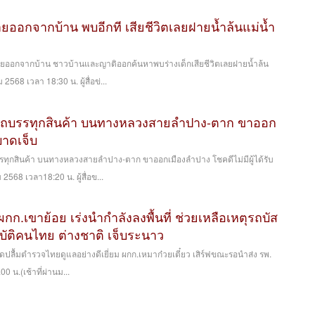
ยออกจากบ้าน พบอีกที เสียชีวิตเลยฝายน้ำล้นแม่น้ำ
ายออกจากบ้าน ชาวบ้านและญาติออกค้นหาพบร่างเด็กเสียชีวิตเลยฝายน้ำล้น
 2568 เวลา 18:30 น. ผู้สื่อข่...
ม้รถบรรทุกสินค้า บนทางหลวงสายลำปาง-ตาก ขาออก
บบาดเจ็บ
รรทุกสินค้า บนทางหลวงสายลำปาง-ตาก ขาออกเมืองลำปาง โชคดีไม่มีผู้ได้รับ
 2568 เวลา18:20 น. ผู้สื่อข...
ผกก.เขาย้อย เร่งนำกำลังลงพื้นที่ ช่วยเหลือเหตุรถบัส
บัติคนไทย ต่างชาติ เจ็บระนาว
 สุดปลื้มตำรวจไทยดูแลอย่างดีเยี่ยม ผกก.เหมาก๋วยเตี๋ยว เสิร์ฟขณะรอนำส่ง รพ.
00 น.(เช้าที่ผ่านม...