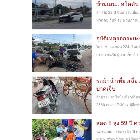
ข้ามเลน.. หวิดดับ 
สาววัย 23 ปี ขับเก๋งไปเยี
หวิดดับ วันที่ 17 พฤษภาค
อุบัติเหตุรถกระ
โคราช - ณ ถนน 224 (โชคชัย
กระบะชนกัน ผู้บาดเจ็บ 5 ราย 
รถม้านำเที่ยวเฉี่
บาดเจ็บ
ลำปาง - รถม้านำเที่ยวเฉี่ย
2568 เวลา 17:30 น. ผู้สื่อข
สลด !! ลุง 59 ปี 
นครนายก - สลดลุง 59 ปี ควบ
พ.ต.ท.สุรินทร์ สมบุตร์ ร้อย