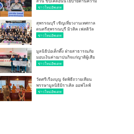
ส่วน ขับเคลื่อนนโยบายด้านความ
มั่นคง ยกระดับการป้องกัน
ข่าวใหม่อัพเดท
อาชญากรรมทางเทคโนโลยี
สุพรรณบุรี เชิญเที่ยวงานเทศกาล
ดนตรีสุพรรณบุรี มิวสิค เฟสติวัล
มันส์ เหน่อมาก
ข่าวใหม่อัพเดท
มูลนิธิป่อเต็กตึ๊ง ฝ่ายสาธารณภัย
มอบเงินค่าฌาปนกิจแก่ญาติผู้เสีย
ชีวิต จากเหตุเพลิงไหม้ โรงเบียร์ ณ
ข่าวใหม่อัพเดท
ลาดพร้าว จำนวน 20,000 บาท
วัดศรีเรืองบุญ จัดพิธีถวายเทียน
พรรษามูลนิธิมิราเคิล ออฟไลฟ์
ประจำปี 2569 พล.ต.ต.ศิริวัฒน์
ข่าวใหม่อัพเดท
ดีพอ ให้เกียรติเป็นประธาน