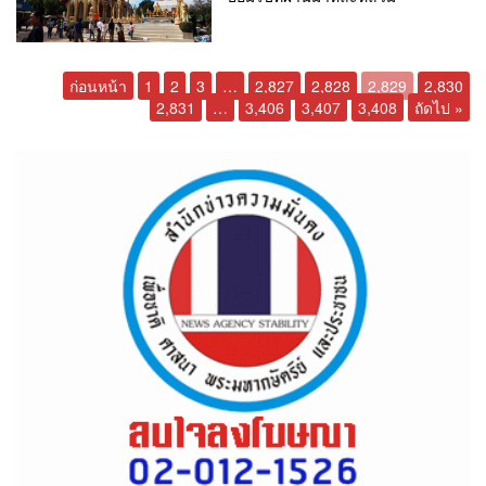
ก่อนหน้า
1
2
3
…
2,827
2,828
2,829
2,830
2,831
…
3,406
3,407
3,408
ถัดไป »