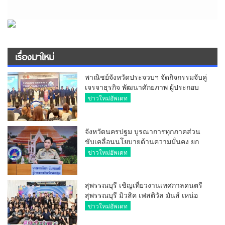
เรื่องมาใหม่
พาณิชย์จังหวัดประจวบฯ จัดกิจกรรมจับคู่
เจรจาธุรกิจ พัฒนาศักยภาพ ผู้ประกอบ
การ ขยายช่องทางการค้า สู่การค้า
ข่าวใหม่อัพเดท
ระหว่างประเทศ
จังหวัดนครปฐม บูรณาการทุกภาคส่วน
ขับเคลื่อนนโยบายด้านความมั่นคง ยก
ระดับการป้องกันอาชญากรรมทาง
ข่าวใหม่อัพเดท
เทคโนโลยี
สุพรรณบุรี เชิญเที่ยวงานเทศกาลดนตรี
สุพรรณบุรี มิวสิค เฟสติวัล มันส์ เหน่อ
มาก
ข่าวใหม่อัพเดท