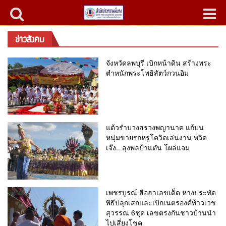
ข่าวสังคม
จังหวัดลพบุรี เบิกหน้าดิน สร้างพระ
ตำหนักพระโพธิสัตว์กวนอิม
แต้วรำบวงสรวงพญานาค แก้บน
หนุ่มขายรถหรูโควิดเล่นงาน หวิด
เจ๊ง.. ลุงพลป้าแต๋น โผล่แจม
เพชรบูรณ์ ฮือฮาเลขเด็ด หางประทัด
พิธีปลุกเสกและเบิกเนตรองค์ท้าวเวช
สุวรรณ 6ชุด เลขตรงกันชาวบ้านนำ
ไปเสี่ยงโชค