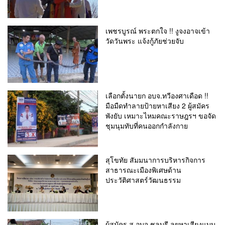
เพชรบูรณ์ พระตกใจ !! งูจงอาจเข้า
วัดวันพระ แจ้งกู้ภัยช่วยจับ
เลือกตั้งนายก อบจ.ทวีองศาเดือด !!
มือมืดทำลายป้ายหาเสียง 2 ผู้สมัคร
พังยับ เหมาะไหมคณะราษฎรฯ ขอจัด
ชุมนุมทับที่คนออกกำลังกาย
สุโขทัย สัมมนาการบริหารกิจการ
สาธารณะเมืองพิเศษด้าน
ประวัติศาสตร์วัฒนธรรม
ผู้สมัคร ส.อบจ.ชลบุรี ลุยหาเสียงแบบ