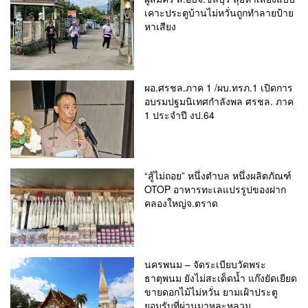
เคาะประตูบ้านไม่หวั่นถูกทำลายป้าย
หาเสียง
ผอ.ศรชล.ภาค 1 /ผบ.ทรภ.1 เปิดการ
อบรมปฐมนิเทศกำลังพล ศรชล. ภาค
1 ประจำปี งป.64
“สู้ไม่ถอย” หนึ่งตําบล หนึ่งผลิตภัณฑ์
OTOP อาหารทะเลแปรรูปของฝาก
คลองใหญ่จ.ตราด
นครพนม – จัดระเบียบวัดพระ
ธาตุพนม ยังไม่สะเด็ดน้ำ แก๊งยัดเยียด
ขายดอกไม้ไม่หวั่น ยามเฝ้าประตู
ยอมรับที่ผ่านมาหละหลวม