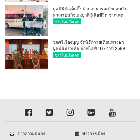
มูลนิธิป่อเต็กตึ๊ง ฝ่ายสาธารณภัยมอบเงิน
ค่าฌาปนกิจแก่ญาติผู้เสียชีวิต จากเหตุ
เพลิงไหม้ โรงเบียร์ ณ ลาดพร้าว จำนวน
ข่าวใหม่อัพเดท
20,000 บาท
วัดศรีเรืองบุญ จัดพิธีถวายเทียนพรรษา
มูลนิธิมิราเคิล ออฟไลฟ์ ประจำปี 2569
พล.ต.ต.ศิริวัฒน์ ดีพอ ให้เกียรติเป็น
ข่าวใหม่อัพเดท
ประธาน
ข่าวความมั่นคง
ข่าวการเมือง